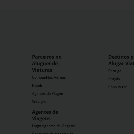
Parceiros no
Destinos p
Aluguer de
Alugar Via
Viaturas
Portugal
Companhias Aéreas
Angola
Hotéis
Cabo Verde
Agentes de Viagem
Serviços
Agentes de
Viagens
dia
Login Agentes de Viagens
Contactos de Agentes de