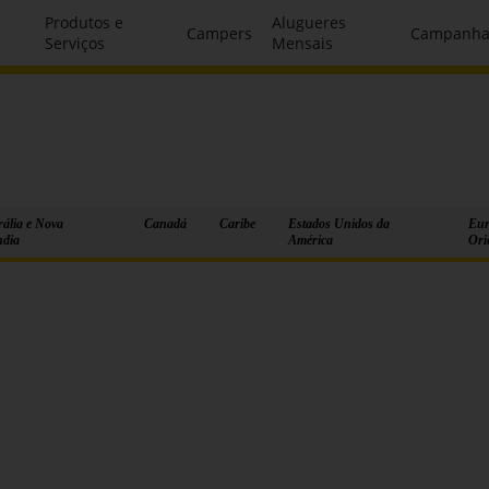
Produtos e
Alugueres
Campers
Campanha
Serviços
Mensais
rália e Nova
Canadá
Caribe
Estados Unidos da
Eur
ndia
América
Ori