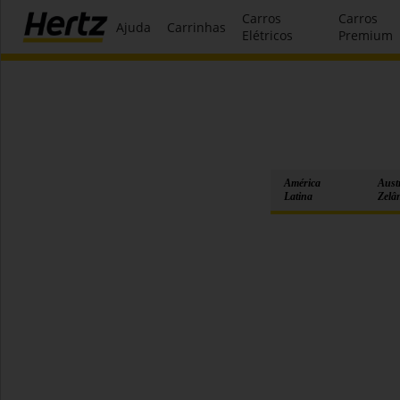
Carros
Carros
Ajuda
Carrinhas
Elétricos
Premium
América
Aust
Latina
Zelâ