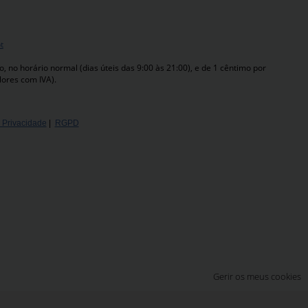
t
 no horário normal (dias úteis das 9:00 às 21:00), e de 1 cêntimo por
lores com IVA).
e Privacidade
|
RGPD
Gerir os meus cookies