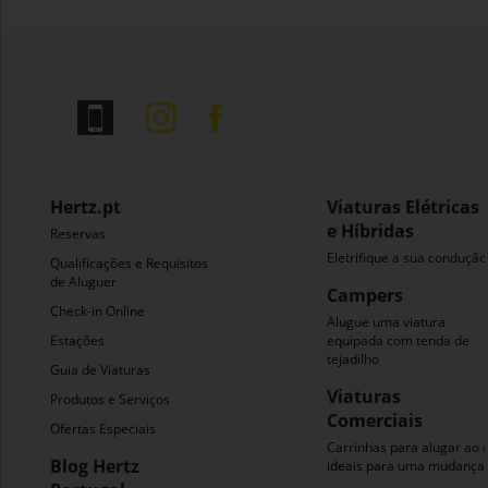
Hertz.pt
Viaturas Elétricas
e Híbridas
Reservas
Eletrifique a sua condução
Qualificações e Requisitos
de Aluguer
Campers
Check-in Online
Alugue uma viatura
Estações
equipada com tenda de
tejadilho
Guia de Viaturas
Viaturas
Produtos e Serviços
Comerciais
Ofertas Especiais
Carrinhas para alugar ao 
Blog Hertz
ideais para uma mudança