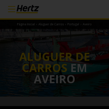
Página Inicial
›
Aluguer de Carros
›
Portugal
›
Aveiro
ALUGUER DE
CARROS
EM
AVEIRO