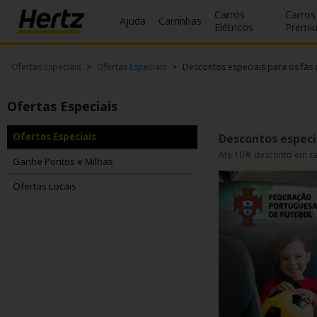
Carros
Carros
Ajuda
Carrinhas
Elétricos
Premi
Reservas
Ofertas Especiais
Ofertas Especiais
Descontos especiais para os fãs 
Modificar/Cancelar
Ofertas Especiais
Estações
Ofertas Especiais
Descontos especia
Até 10% desconto em ca
Campanhas
Ganhe Pontos e Milhas
Ofertas Locais
Join /
Gold
Overview
PT/PT
Ajuda