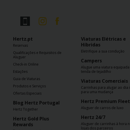
Hertz.pt
Viaturas Elétricas e
Híbridas
Reservas
Eletrifique a sua condução
Qualificações e Requisitos de
Aluguer
Campers
Check-in Online
Alugue uma viatura equipad
Estações
tenda de tejadilho
Guia de Viaturas
Viaturas Comerciais
Produtos e Serviços
Carrinhas para alugar ao dia 
para uma mudança
Ofertas Especiais
Hertz Premium Fleet
Blog Hertz Portugal
Aluguer de carros de luxo
Hertz Together
Hertz 24/7
Hertz Gold Plus
Rewards
Aluguer de carrinhas à hora 
lojas dos parceiros