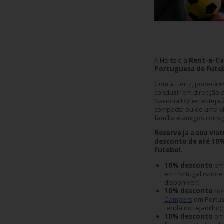
Carrinhas
Carros
Elétricos
A Hertz é a
Rent-a-Car
Portuguesa de Fute
Carros
Premium
Com a Hertz, poderá es
conduzir em direcção 
Nacional! Quer esteja 
compacta ou de uma via
Produtos
família e amigos consig
e
Serviços
Reserve já a sua via
desconto de até 10%
Futebol.
Campers
10% desconto
em 
em Portugal (sobre 
disponível);
Alugueres
10% desconto
nos
Mensais
Campers
em Portug
tenda no tejadilho);
10% desconto
em 