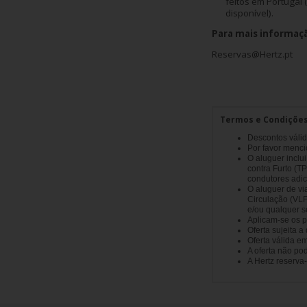
Campanhas
feitos em Portugal 
disponível).
Para mais informaçã
Lojas
Reservas@Hertz.pt
Hertz
Gold+
Termos e Condiçõe
Descontos válid
Por favor menc
O aluguer inclu
contra Furto (T
condutores adic
O aluguer de vi
Circulação (VLF
e/ou qualquer s
Aplicam-se os p
Oferta sujeita 
Oferta válida em
A oferta não po
A Hertz reserva-