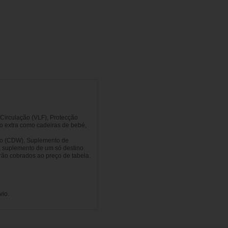
 Circulação (VLF), Protecção
ço extra como cadeiras de bebé,
são (CDW), Suplemento de
s, suplemento de um só destino
rão cobrados ao preço de tabela.
vio.