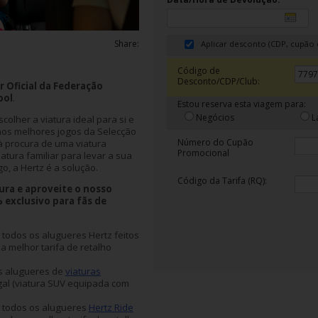
Share:
Aplicar desconto (CDP, cupão 
Código de
Desconto/CDP/Club:
 Oficial da Federação
bol
.
Estou reserva esta viagem para:
Negócios
L
colher a viatura ideal para si e
aos melhores jogos da Selecção
Número do Cupão
à procura de uma viatura
Promocional
tura familiar para levar a sua
o, a Hertz é a solução.
Código da Tarifa (RQ):
tura e aproveite o nosso
 exclusivo para fãs de
todos os alugueres Hertz feitos
a melhor tarifa de retalho
 alugueres de
viaturas
al (viatura SUV equipada com
todos os alugueres
Hertz Ride