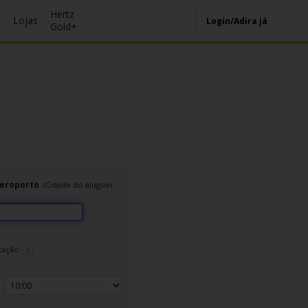
Hertz
s
Lojas
Login/Adira já
Gold+
Aeroporto
(Cidade do aluguer
stação