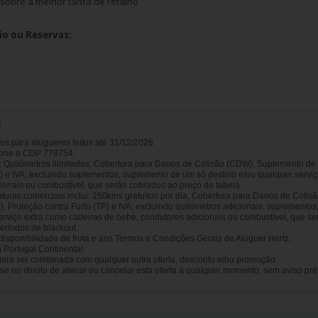
(sobre a melhor tarifa de retalho
o ou Reservas:
s
os para alugueres feitos até 31/12/2026.
ione o CDP 779754.
i: Quilómetros ilimitados, Cobertura para Danos de Colisão (CDW), Suplemento de
P) e IVA; excluindo suplementos, suplemento de um só destino e/ou qualquer servi
ionais ou combustível, que serão cobrados ao preço de tabela.
aturas comerciais inclui: 250kms gratuitos por dia, Cobertura para Danos de Coli
), Proteção contra Furto (TP) e IVA; excluindo quilómetros adicionais, suplemento
erviço extra como cadeiras de bebé, condutores adicionais ou combustível, que se
eríodos de blackout.
a disponibilidade de frota e aos Termos e Condições Gerais de Aluguer Hertz.
 Portugal Continental.
derá ser combinada com qualquer outra oferta, desconto e/ou promoção.
se no direito de alterar ou cancelar esta oferta a qualquer momento, sem aviso pré