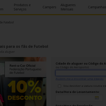
Produtos e
Alugueres
Campers
Campanha
um
Serviços
Mensais
de Futebol
is para os fãs de Futebol
da aluguer
Cidade do aluguer ou Código do 
ou Código do Aeroporto)
Ajudem-me a encontrar uma estação
Vou devolver a viatura noutra e
Data/Hora de Levantamento:
Data/Hora de Devolução: