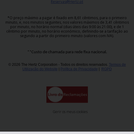
Reservas@Hertz.pt
*O preço máximo a pagar é fixado em 8,61 cêntimos, para o primeiro
minuto, e, nos minutos seguintes, nos valores máximos de 3,41 cêntimos
por minuto, no horário normal (dias úteis das 9:00 às 21:00), e de 1
cêntimo por minuto, no horário económico, definindo-se a tarifação ao
segundo a partir do primeiro minuto (valores com IVA).
**Custo de chamada para rede fixa nacional.
© 2026 The Hertz Corporation - Todos os direitos reservados.
Termos de
Utilização do Website
|
Política de Privacidade
|
RGPD
Gerir os meus cookies