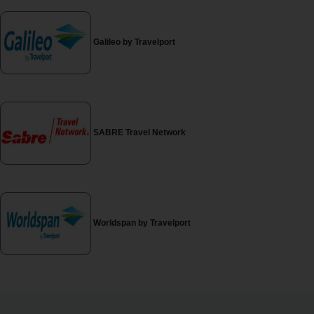
Carrinhas
Galileo by Travelport
Carros
Elétricos
Carros
Premium
SABRE Travel Network
Produtos
e
Serviços
Campers
Worldspan by Travelport
Alugueres
Mensais