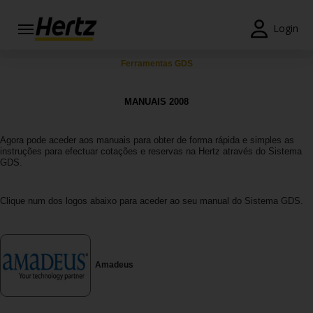
Login
Reservas
Ferramentas GDS
Modificar/Cancelar
MANUAIS 2008
Estações
Agora pode aceder aos manuais para obter de forma rápida e simples as
instruções para efectuar cotações e reservas na Hertz através do Sistema
Campanhas
GDS.
Join /
Gold
Clique num dos logos abaixo para aceder ao seu manual do Sistema GDS.
Overview
PT/PT
Amadeus
Ajuda