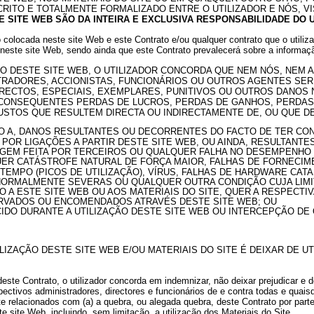
RITO E TOTALMENTE FORMALIZADO ENTRE O UTILIZADOR E NÓS, V
 SITE WEB SÃO DA INTEIRA E EXCLUSIVA RESPONSABILIDADE DO U
o colocada neste site Web e este Contrato e/ou qualquer contrato que o utili
neste site Web, sendo ainda que este Contrato prevalecerá sobre a informaç
ÃO DESTE SITE WEB, O UTILIZADOR CONCORDA QUE NEM NÓS, NEM
RADORES, ACCIONISTAS, FUNCIONÁRIOS OU OUTROS AGENTES SER
IRECTOS, ESPECIAIS, EXEMPLARES, PUNITIVOS OU OUTROS DANOS
R CONSEQUENTES PERDAS DE LUCROS, PERDAS DE GANHOS, PERDA
USTOS QUE RESULTEM DIRECTA OU INDIRECTAMENTE DE, OU QUE D
TADO A, DANOS RESULTANTES OU DECORRENTES DO FACTO DE TER C
 POR LIGAÇÕES A PARTIR DESTE SITE WEB, OU AINDA, RESULTANT
GEM FEITA POR TERCEIROS OU QUALQUER FALHA NO DESEMPENHO 
R CATÁSTROFE NATURAL DE FORÇA MAIOR, FALHAS DE FORNECIME
TEMPO (PICOS DE UTILIZAÇÃO), VÍRUS, FALHAS DE HARDWARE CAT
ORMALMENTE SEVERAS OU QUALQUER OUTRA CONDIÇÃO CUJA LIMI
A ESTE SITE WEB OU AOS MATERIAIS DO SITE, QUER A RESPECTIV
ERVADOS OU ENCOMENDADOS ATRAVÉS DESTE SITE WEB; OU
IDO DURANTE A UTILIZAÇÃO DESTE SITE WEB OU INTERCEPÇÃO D
LIZAÇÃO DESTE SITE WEB E/OU MATERIAIS DO SITE É DEIXAR DE UT
 deste Contrato, o utilizador concorda em indemnizar, não deixar prejudicar 
tivos administradores, directores e funcionários de e contra todas e quaisqu
e relacionados com (a) a quebra, ou alegada quebra, deste Contrato por parte 
e site Web, incluindo, sem limitação, a utilização dos Materiais do Site.