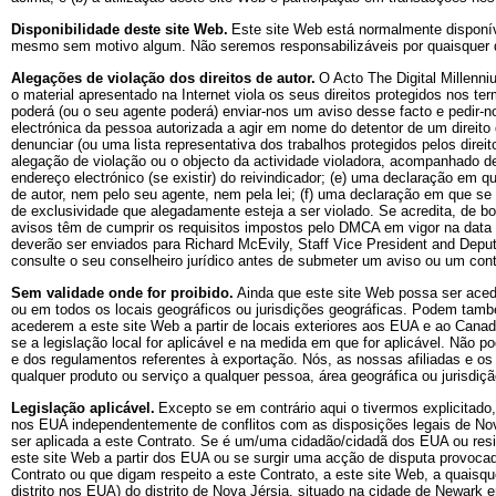
Disponibilidade deste site Web.
Este site Web está normalmente disponíve
mesmo sem motivo algum. Não seremos responsabilizáveis por quaisquer d
Alegações de violação dos direitos de autor.
O Acto The Digital Millenni
o material apresentado na Internet viola os seus direitos protegidos nos te
poderá (ou o seu agente poderá) enviar-nos um aviso desse facto e pedir-no
electrónica da pessoa autorizada a agir em nome do detentor de um direito d
denunciar (ou uma lista representativa dos trabalhos protegidos pelos direi
alegação de violação ou o objecto da actividade violadora, acompanhado de 
endereço electrónico (se existir) do reivindicador; (e) uma declaração em qu
de autor, nem pelo seu agente, nem pela lei; (f) uma declaração em que se 
de exclusividade que alegadamente esteja a ser violado. Se acredita, de bo
avisos têm de cumprir os requisitos impostos pelo DMCA em vigor na dat
deverão ser enviados para Richard McEvily, Staff Vice President and Dep
consulte o seu conselheiro jurídico antes de submeter um aviso ou um con
Sem validade onde for proibido.
Ainda que este site Web possa ser aced
ou em todos os locais geográficos ou jurisdições geográficas. Podem também
acederem a este site Web a partir de locais exteriores aos EUA e ao Canad
se a legislação local for aplicável e na medida em que for aplicável. Não p
e dos regulamentos referentes à exportação. Nós, as nossas afiliadas e os 
qualquer produto ou serviço a qualquer pessoa, área geográfica ou jurisdiç
Legislação aplicável.
Excepto se em contrário aqui o tivermos explicitado,
nos EUA independentemente de conflitos com as disposições legais de Nov
ser aplicada a este Contrato. Se é um/uma cidadão/cidadã dos EUA ou res
este site Web a partir dos EUA ou se surgir uma acção de disputa provocad
Contrato ou que digam respeito a este Contrato, a este site Web, a quaisqu
distrito nos EUA) do distrito de Nova Jérsia, situado na cidade de Newark 