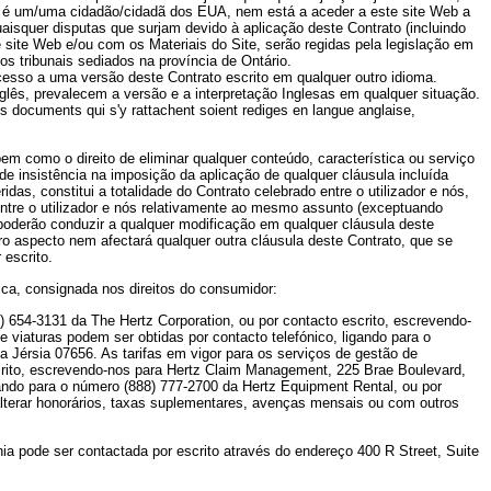
ão é um/uma cidadão/cidadã dos EUA, nem está a aceder a este site Web a
aisquer disputas que surjam devido à aplicação deste Contrato (incluindo
e site Web e/ou com os Materiais do Site, serão regidas pela legislação em
os tribunais sediados na província de Ontário.
r acesso a uma versão deste Contrato escrito em qualquer outro idioma.
nglês, prevalecem a versão e a interpretação Inglesas em qualquer situação.
es documents qui s'y rattachent soient rediges en langue anglaise,
em como o direito de eliminar qualquer conteúdo, característica ou serviço
de insistência na imposição da aplicação de qualquer cláusula incluída
das, constitui a totalidade do Contrato celebrado entre o utilizador e nós,
 entre o utilizador e nós relativamente ao mesmo assunto (exceptuando
, poderão conduzir a qualquer modificação em qualquer cláusula deste
ro aspecto nem afectará qualquer outra cláusula deste Contrato, que se
 escrito.
ica, consignada nos direitos do consumidor:
0) 654-3131 da The Hertz Corporation, ou por contacto escrito, escrevendo-
 viaturas podem ser obtidas por contacto telefónico, ligando para o
 Jérsia 07656. As tarifas em vigor para os serviços de gestão de
crito, escrevendo-nos para Hertz Claim Management, 225 Brae Boulevard,
gando para o número (888) 777-2700 da Hertz Equipment Rental, ou por
lterar honorários, taxas suplementares, avenças mensais ou com outros
a pode ser contactada por escrito através do endereço 400 R Street, Suite