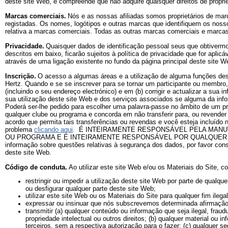
deste site Web, e compreende que não adquire quaisquer direitos de proprie
Marcas comerciais.
Nós e as nossas afiliadas somos proprietários de mar
registadas. Os nomes, logótipos e outras marcas que identifiquem os noss
relativa a marcas comerciais. Todas as outras marcas comerciais e marcas 
Privacidade.
Quaisquer dados de identificação pessoal seus que obtivermos
descritos em baixo, ficarão sujeitos à política de privacidade que for aplicá
através de uma ligação existente no fundo da página principal deste site W
Inscrição.
O acesso a algumas áreas e a utilização de alguma funções des
Hertz. Quando e se se inscrever para se tornar um participante ou membro, e
(incluindo o seu endereço electrónico) e em (b) corrigir e actualizar a sua
sua utilização deste site Web e dos serviços associados se alguma da infor
Poderá ser-lhe pedido para escolher uma palavra-passe no âmbito de um proc
qualquer clube ou programa e concorda em não transferir para, ou revender
acordo que permita tais transferências ou revendas e você esteja incluído
problema
clicando aqui
.
É INTEIRAMENTE RESPONSÁVEL PELA MANUT
OU PROGRAMA E É INTEIRAMENTE RESPONSÁVEL POR QUALQUER E
informação sobre questões relativas à segurança dos dados, por favor cons
deste site Web.
Código de conduta.
Ao utilizar este site Web e/ou os Materiais do Site, 
restringir ou impedir a utilização deste site Web por parte de qualquer
ou desfigurar qualquer parte deste site Web;
utilizar este site Web ou os Materiais do Site para qualquer fim ilega
expressar ou insinuar que nós subscrevemos determinada afirmação f
transmitir (a) qualquer conteúdo ou informação que seja ilegal, fra
propriedade intelectual ou outros direitos; (b) qualquer material o
terceiros, sem a respectiva autorização para o fazer; (c) qualquer 