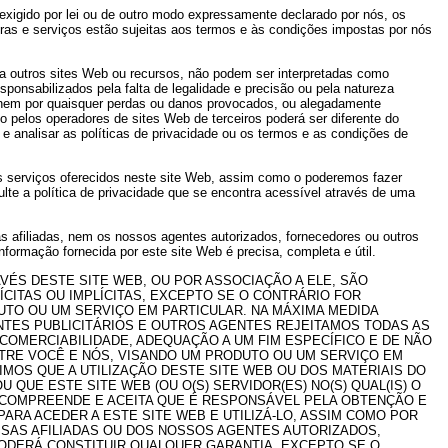
exigido por lei ou de outro modo expressamente declarado por nós, os
pras e serviços estão sujeitas aos termos e às condições impostas por nós
o a outros sites Web ou recursos, não podem ser interpretadas como
nsabilizados pela falta de legalidade e precisão ou pela natureza
s, nem por quaisquer perdas ou danos provocados, ou alegadamente
o pelos operadores de sites Web de terceiros poderá ser diferente do
 e analisar as políticas de privacidade ou os termos e as condições de
 dos serviços oferecidos neste site Web, assim como o poderemos fazer
ulte a política de privacidade que se encontra acessível através de uma
 afiliadas, nem os nossos agentes autorizados, fornecedores ou outros
nformação fornecida por este site Web é precisa, completa e útil.
VÉS DESTE SITE WEB, OU POR ASSOCIAÇÃO A ELE, SÃO
CITAS OU IMPLÍCITAS, EXCEPTO SE O CONTRÁRIO FOR
UTO OU UM SERVIÇO EM PARTICULAR. NA MÁXIMA MEDIDA
NTES PUBLICITÁRIOS E OUTROS AGENTES REJEITAMOS TODAS AS
, COMERCIABILIDADE, ADEQUAÇÃO A UM FIM ESPECÍFICO E DE NÃO
TRE VOCÊ E NÓS, VISANDO UM PRODUTO OU UM SERVIÇO EM
MOS QUE A UTILIZAÇÃO DESTE SITE WEB OU DOS MATERIAIS DO
QUE ESTE SITE WEB (OU O(S) SERVIDOR(ES) NO(S) QUAL(IS) O
 COMPREENDE E ACEITA QUE É RESPONSÁVEL PELA OBTENÇÃO E
A ACEDER A ESTE SITE WEB E UTILIZÁ-LO, ASSIM COMO POR
SAS AFILIADAS OU DOS NOSSOS AGENTES AUTORIZADOS,
PODERÁ CONSTITUIR QUALQUER GARANTIA, EXCEPTO SE O