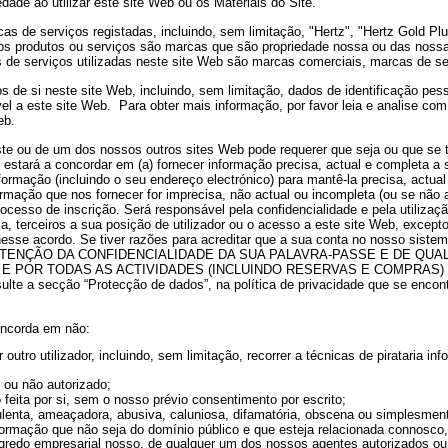
dade ao utilizar este site Web ou os Materiais do Site.
cas de serviços registadas, incluindo, sem limitação, "Hertz", "Hertz Gold
os produtos ou serviços são marcas que são propriedade nossa ou das nossas 
de serviços utilizadas neste site Web são marcas comerciais, marcas de serv
 de si neste site Web, incluindo, sem limitação, dados de identificação pes
vel a este site Web.
Para obter mais informação, por favor leia e analise com
eb.
te ou de um dos nossos outros sites Web pode requerer que seja ou que se 
stará a concordar em (a) fornecer informação precisa, actual e completa a se
 informação (incluindo o seu endereço electrónico) para mantê-la precisa, act
mação que nos fornecer for imprecisa, não actual ou incompleta (ou se não ac
esso de inscrição. Será responsável pela confidencialidade e pela utilização
 a, terceiros a sua posição de utilizador ou o acesso a este site Web, exce
 nesse acordo. Se tiver razões para acreditar que a sua conta no nosso siste
ENÇÃO DA CONFIDENCIALIDADE DA SUA PALAVRA-PASSE E DE QUA
 POR TODAS AS ACTIVIDADES (INCLUINDO RESERVAS E COMPRAS) 
ulte a secção “Protecção de dados”, na política de privacidade que se encont
concorda em não:
 outro utilizador, incluindo, sem limitação, recorrer a técnicas de pirataria in
l ou não autorizado;
eita por si, sem o nosso prévio consentimento por escrito;
udulenta, ameaçadora, abusiva, caluniosa, difamatória, obscena ou simplesment
u informação que não seja do domínio público e que esteja relacionada connos
segredo empresarial nosso, de qualquer um dos nossos agentes autorizados ou n