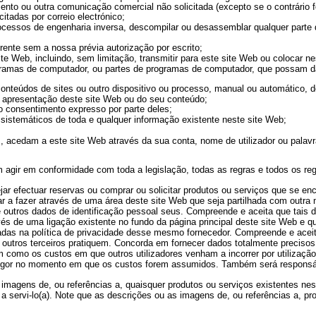
nto ou outra comunicação comercial não solicitada (excepto se o contrário f
tadas por correio electrónico;
ar processos de engenharia inversa, descompilar ou desassemblar qualquer part
erente sem a nossa prévia autorização por escrito;
site Web, incluindo, sem limitação, transmitir para este site Web ou colocar 
ramas de computador, ou partes de programas de computador, que possam danif
 conteúdos de sites ou outro dispositivo ou processo, manual ou automático, 
 a apresentação deste site Web ou do seu conteúdo;
 o consentimento expresso por parte deles;
sistemáticos de toda e qualquer informação existente neste site Web;
s, acedam a este site Web através da sua conta, nome de utilizador ou palav
em agir em conformidade com toda a legislação, todas as regras e todos os r
jar efectuar reservas ou comprar ou solicitar produtos ou serviços que se en
tar a fazer através de uma área deste site Web que seja partilhada com outra
 e outros dados de identificação pessoal seus. Compreende e aceita que tais
vés de uma ligação existente no fundo da página principal deste site Web e 
radas na política de privacidade desse mesmo fornecedor. Compreende e ace
 outros terceiros pratiquem. Concorda em fornecer dados totalmente precisos,
 como os custos em que outros utilizadores venham a incorrer por utilização
m vigor no momento em que os custos forem assumidos. Também será respons
u imagens de, ou referências a, quaisquer produtos ou serviços existentes ne
a servi-lo(a). Note que as descrições ou as imagens de, ou referências a, p