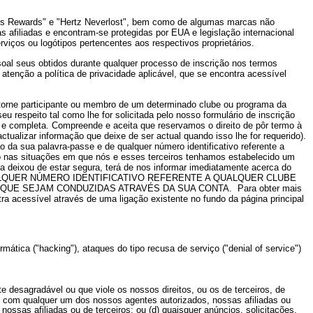
 Plus Rewards" e "Hertz Neverlost", bem como de algumas marcas não
afiliadas e encontram-se protegidas por EUA e legislação internacional
iços ou logótipos pertencentes aos respectivos proprietários.
soal seus obtidos durante qualquer processo de inscrição nos termos
 atenção a política de privacidade aplicável, que se encontra acessível
torne participante ou membro de um determinado clube ou programa da
u respeito tal como lhe for solicitada pelo nosso formulário de inscrição
ual e completa. Compreende e aceita que reservamos o direito de pôr termo à
tualizar informação que deixe de ser actual quando isso lhe for requerido).
 da sua palavra-passe e de qualquer número identificativo referente a
pto nas situações em que nós e esses terceiros tenhamos estabelecido um
ma deixou de estar segura, terá de nos informar imediatamente acerca do
LQUER NÚMERO IDENTIFICATIVO REFERENTE A QUALQUER CLUBE
QUE SEJAM CONDUZIDAS ATRAVÉS DA SUA CONTA.
Para obter mais
ra acessível através de uma ligação existente no fundo da página principal
formática ("hacking"), ataques do tipo recusa de serviço ("denial of service")
e desagradável ou que viole os nossos direitos, ou os de terceiros, de
co, com qualquer um dos nossos agentes autorizados, nossas afiliadas ou
ossas afiliadas ou de terceiros; ou (d) quaisquer anúncios, solicitações,