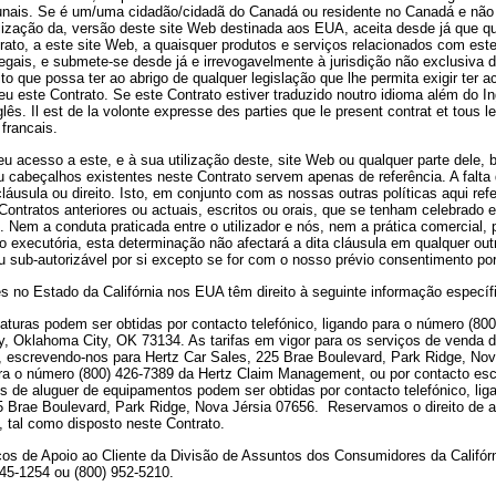
tribunais. Se é um/uma cidadão/cidadã do Canadá ou residente no Canadá e n
lização da, versão deste site Web destinada aos EUA, aceita desde já que qu
trato, a este site Web, a quaisquer produtos e serviços relacionados com est
egais, e submete-se desde já e irrevogavelmente à jurisdição não exclusiva d
eito que possa ter ao abrigo de qualquer legislação que lhe permita exigir te
u este Contrato. Se este Contrato estiver traduzido noutro idioma além do I
s. Il est de la volonte expresse des parties que le present contrat et tous l
 francais.
u acesso a este, e à sua utilização deste, site Web ou qualquer parte dele, b
 cabeçalhos existentes neste Contrato servem apenas de referência. A falta 
sula ou direito. Isto, em conjunto com as nossas outras políticas aqui referi
s Contratos anteriores ou actuais, escritos ou orais, que se tenham celebrado
s). Nem a conduta praticada entre o utilizador e nós, nem a prática comercial
o executória, esta determinação não afectará a dita cláusula em qualquer out
u sub-autorizável por si excepto se for com o nosso prévio consentimento por
es no Estado da Califórnia nos EUA têm direito à seguinte informação específ
viaturas podem ser obtidas por contacto telefónico, ligando para o número (80
, Oklahoma City, OK 73134. As tarifas em vigor para os serviços de venda de
, escrevendo-nos para Hertz Car Sales, 225 Brae Boulevard, Park Ridge, Nova
para o número (800) 426-7389 da Hertz Claim Management, ou por contacto es
os de aluguer de equipamentos podem ser obtidas por contacto telefónico, li
5 Brae Boulevard, Park Ridge, Nova Jérsia 07656.
Reservamos o direito de a
a, tal como disposto neste Contrato.
os de Apoio ao Cliente da Divisão de Assuntos dos Consumidores da Califórni
45-1254 ou (800) 952-5210.