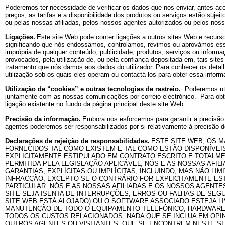
Poderemos ter necessidade de verificar os dados que nos enviar, antes ac
preços, as tarifas e a disponibilidade dos produtos ou serviços estão suj
ou pelas nossas afiliadas, pelos nossos agentes autorizados ou pelos noss
Ligações.
Este site Web pode conter ligações a outros sites Web e recurs
significando que nós endossamos, controlamos, revimos ou aprovámos esse
imprópria de qualquer conteúdo, publicidade, produtos, serviços ou infor
provocados, pela utilização de, ou pela confiança depositada em, tais site
tratamento que nós damos aos dados do utilizador. Para conhecer os detalhe
utilização sob os quais eles operam ou contactá-los para obter essa inform
Utilização de “cookies” e outras tecnologias de rastreio.
Poderemos util
juntamente com as nossas comunicações por correio electrónico.
Para obte
ligação existente no fundo da página principal deste site Web.
Precisão da informação.
Embora nos esforcemos para garantir a precisão
agentes poderemos ser responsabilizados por si relativamente à precisão de
Declarações de rejeição de responsabilidades.
ESTE SITE WEB, OS M
FORNECIDOS TAL COMO EXISTEM E TAL COMO ESTÃO DISPONÍVEIS
EXPLICITAMENTE ESTIPULADO EM CONTRATO ESCRITO E TOTALME
PERMITIDA PELA LEGISLAÇÃO APLICÁVEL, NÓS E AS NOSSAS AF
GARANTIAS, EXPLÍCITAS OU IMPLÍCITAS, INCLUINDO, MAS NÃO LI
INFRACÇÃO, EXCEPTO SE O CONTRÁRIO FOR EXPLICITAMENTE ES
PARTICULAR. NÓS E AS NOSSAS AFILIADAS E OS NOSSOS AGENT
SITE SEJA ISENTA DE INTERRUPÇÕES, ERROS OU FALHAS DE SEGU
SITE WEB ESTÁ ALOJADO) OU O SOFTWARE ASSOCIADO ESTEJA L
MANUTENÇÃO DE TODO O EQUIPAMENTO TELEFÓNICO, HARDWARE D
TODOS OS CUSTOS RELACIONADOS. NADA QUE SE INCLUA EM OP
OUTROS AGENTES OU VISITANTES, QUE SE ENCONTREM NESTE SIT