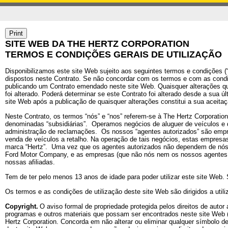
SITE WEB DA THE HERTZ CORPORATION
TERMOS E CONDIÇÕES GERAIS DE UTILIZAÇÃO
Disponibilizamos este site Web sujeito aos seguintes termos e condições (“C
dispostos neste Contrato. Se não concordar com os termos e com as condiçõ
publicando um Contrato emendado neste site Web. Quaisquer alterações que 
foi alterado. Poderá determinar se este Contrato foi alterado desde a sua 
site Web após a publicação de quaisquer alterações constitui a sua aceit
Neste Contrato, os termos “nós” e “nos” referem-se à The Hertz Corporatio
denominadas “subsidiárias”.
Operamos negócios de aluguer de veículos e d
administração de reclamações.
Os nossos “agentes autorizados” são empre
venda de veículos a retalho. Na operação de tais negócios, estas empresa
marca “Hertz”.
Uma vez que os agentes autorizados não dependem de nós, nã
Ford Motor Company, e as empresas (que não nós nem os nossos agentes a
nossas afiliadas.
Tem de ter pelo menos 13 anos de idade para poder utilizar este site Web. 
Os termos e as condições de utilização deste site Web são dirigidos a uti
Copyright.
O aviso formal de propriedade protegida pelos direitos de autor
programas e outros materiais que possam ser encontrados neste site Web (o
Hertz Corporation. Concorda em não alterar ou eliminar qualquer símbolo de