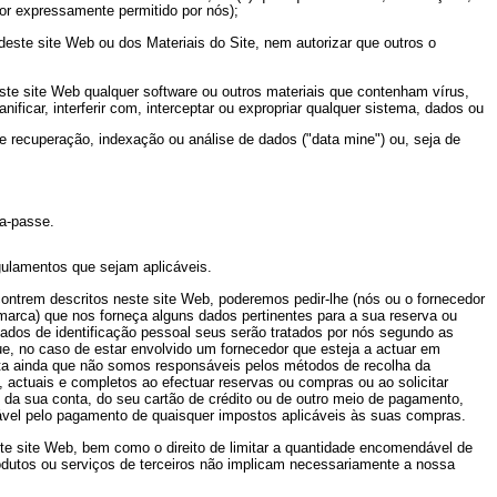
or expressamente permitido por nós);
e deste site Web ou dos Materiais do Site, nem autorizar que outros o
neste site Web qualquer software ou outros materiais que contenham vírus,
icar, interferir com, interceptar ou expropriar qualquer sistema, dados ou
de recuperação, indexação ou análise de dados ("data mine") ou, seja de
ra-passe.
egulamentos que sejam aplicáveis.
contrem descritos neste site Web, poderemos pedir-lhe (nós ou o fornecedor
 marca) que nos forneça alguns dados pertinentes para a sua reserva ou
 dados de identificação pessoal seus serão tratados por nós segundo as
que, no caso de estar envolvido um fornecedor que esteja a actuar em
ita ainda que não somos responsáveis pelos métodos de recolha da
 actuais e completos ao efectuar reservas ou compras ou ao solicitar
 da sua conta, do seu cartão de crédito ou de outro meio de pagamento,
ável pelo pagamento de quaisquer impostos aplicáveis às suas compras.
ste site Web, bem como o direito de limitar a quantidade encomendável de
rodutos ou serviços de terceiros não implicam necessariamente a nossa