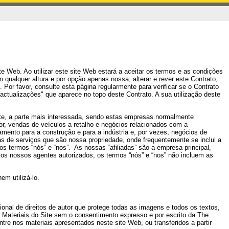
ite Web. Ao utilizar este site Web estará a aceitar os termos e as condições
qualquer altura e por opção apenas nossa, alterar e rever este Contrato,
or favor, consulte esta página regularmente para verificar se o Contrato
 actualizações" que aparece no topo deste Contrato. A sua utilização deste
ente, a parte mais interessada, sendo estas empresas normalmente
, vendas de veículos a retalho e negócios relacionados com a
ento para a construção e para a indústria e, por vezes, negócios de
s de serviços que são nossa propriedade, onde frequentemente se inclui a
s termos “nós” e “nos”.
As nossas “afiliadas” são a empresa principal,
s nossos agentes autorizados, os termos “nós” e “nos” não incluem as
em utilizá-lo.
ional de direitos de autor que protege todas as imagens e todos os textos,
r Materiais do Site sem o consentimento expresso e por escrito da The
tre nos materiais apresentados neste site Web, ou transferidos a partir