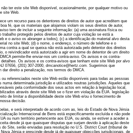
 não ter este site Web disponível, ocasionalmente, por qualquer motivo ou
e site Web.
rnece um recurso para os detentores de direitos de autor que acreditem que
 boa fé, que os materiais que alojamos violam os seus direitos de autor,
viso tem de incluir a seguinte informação: (a) uma assinatura física ou
trabalho protegido pelos direitos de autor cuja violação se está a
 e o aviso os abranger a todos); (c) a identificação do material alvo desta
erial no site Web; (d) o nome, o endereço, o número de telefone e o
orma contra a qual se queixa não está autorizada pelo detentor dos direitos
o, o reivindicador está autorizado a agir em nome do detentor de um direito
 o DMCA permite-lhe enviar-nos um contra-aviso. Os avisos e os contra-
 detalhes. Os avisos e os contra-avisos que tenham este site Web por alvo
e, NJ 07656, (201) 307-2000, dmcanotice@hertz.com. Sugerimos que
m dar direito a penalização, nos termos do DMCA.
s ou referenciados neste site Web estão disponíveis para todas as pessoas
 numa determinada jurisdição e utilizados noutras jurisdições. Aqueles que
onsáveis pela conformidade dos seus actos em relação à legislação local,
nibilizados através deste site Web se o fizer em violação da EUA. legislação
to de limitar a disponibilidade deste site Web e/ou o fornecimento de
 nossa decisão.
á pelas, e será interpretado de acordo com as, leis do Estado de Nova Jérsia
ialização Internacional de Bens está especificamente excluída e não pode
 ou num território pertencente aos EUA, ou ainda, se estiver a aceder a
ceita desde já que quaisquer disputas que surjam devido à aplicação deste
do Site, serão enviadas para resolução no U.S. District Court (tribunal de
 Nova Jérsia e prescinde desde já de quaisquer objecções jurisdicionais, de