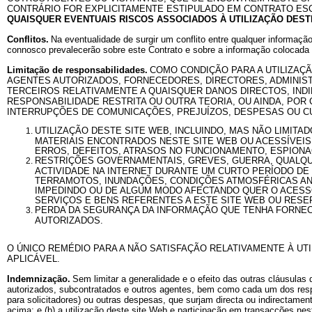
CONTRÁRIO FOR EXPLICITAMENTE ESTIPULADO EM CONTRATO ESC
QUAISQUER EVENTUAIS RISCOS ASSOCIADOS À UTILIZAÇÃO DESTE
Conflitos.
Na eventualidade de surgir um conflito entre qualquer informaçã
connosco prevalecerão sobre este Contrato e sobre a informação colocada 
Limitação de responsabilidades.
COMO CONDIÇÃO PARA A UTILIZAÇ
AGENTES AUTORIZADOS, FORNECEDORES, DIRECTORES, ADMINIST
TERCEIROS RELATIVAMENTE A QUAISQUER DANOS DIRECTOS, IND
RESPONSABILIDADE RESTRITA OU OUTRA TEORIA, OU AINDA, PO
INTERRUPÇÕES DE COMUNICAÇÕES, PREJUÍZOS, DESPESAS OU C
UTILIZAÇÃO DESTE SITE WEB, INCLUINDO, MAS NÃO LIMI
MATERIAIS ENCONTRADOS NESTE SITE WEB OU ACESSÍVEIS
ERROS, DEFEITOS, ATRASOS NO FUNCIONAMENTO, ESPIONA
RESTRIÇÕES GOVERNAMENTAIS, GREVES, GUERRA, QUALQUE
ACTIVIDADE NA INTERNET DURANTE UM CURTO PERÍODO DE 
TERRAMOTOS, INUNDAÇÕES, CONDIÇÕES ATMOSFÉRICAS AN
IMPEDINDO OU DE ALGUM MODO AFECTANDO QUER O ACESSO 
SERVIÇOS E BENS REFERENTES A ESTE SITE WEB OU RES
PERDA DA SEGURANÇA DA INFORMAÇÃO QUE TENHA FORNEC
AUTORIZADOS.
O ÚNICO REMÉDIO PARA A NÃO SATISFAÇÃO RELATIVAMENTE À UTI
APLICÁVEL.
Indemnização.
Sem limitar a generalidade e o efeito das outras cláusulas
autorizados, subcontratados e outros agentes, bem como cada um dos respec
para solicitadores) ou outras despesas, que surjam directa ou indirectament
acima; e (b) a utilização deste site Web e participação em transacções nest