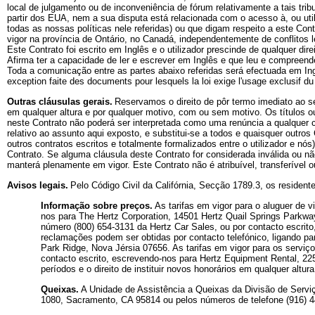
local de julgamento ou de inconveniência de fórum relativamente a tais 
partir dos EUA, nem a sua disputa está relacionada com o acesso à, ou uti
todas as nossas políticas nele referidas) ou que digam respeito a este Con
vigor na província de Ontário, no Canadá, independentemente de conflitos l
Este Contrato foi escrito em Inglês e o utilizador prescinde de qualquer dir
Afirma ter a capacidade de ler e escrever em Inglês e que leu e compreende
Toda a comunicação entre as partes abaixo referidas será efectuada em Inglê
exception faite des documents pour lesquels la loi exige l'usage exclusif du
Outras cláusulas gerais.
Reservamos o direito de pôr termo imediato ao se
em qualquer altura e por qualquer motivo, com ou sem motivo. Os títulos ou
neste Contrato não poderá ser interpretada como uma renúncia a qualquer cláu
relativo ao assunto aqui exposto, e substitui-se a todos e quaisquer outro
outros contratos escritos e totalmente formalizados entre o utilizador e nó
Contrato. Se alguma cláusula deste Contrato for considerada inválida ou nã
manterá plenamente em vigor. Este Contrato não é atribuível, transferível o
Avisos legais.
Pelo Código Civil da Califórnia, Secção 1789.3, os resident
Informação sobre preços.
As tarifas em vigor para o aluguer de 
nos para The Hertz Corporation, 14501 Hertz Quail Springs Parkway
número (800) 654-3131 da Hertz Car Sales, ou por contacto escrito
reclamações podem ser obtidas por contacto telefónico, ligando 
Park Ridge, Nova Jérsia 07656. As tarifas em vigor para os serviç
contacto escrito, escrevendo-nos para Hertz Equipment Rental, 22
períodos e o direito de instituir novos honorários em qualquer altur
Queixas.
A Unidade de Assistência a Queixas da Divisão de Serviç
1080, Sacramento, CA 95814 ou pelos números de telefone (916) 4