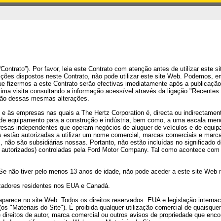
ontrato”). Por favor, leia este Contrato com atenção antes de utilizar este s
es dispostos neste Contrato, não pode utilizar este site Web. Podemos, em 
fizermos a este Contrato serão efectivas imediatamente após a publicação. P
última visita consultando a informação acessível através da ligação "Recentes
ação dessas mesmas alterações.
n e às empresas nas quais a The Hertz Corporation é, directa ou indirectam
e equipamento para a construção e indústria, bem como, a uma escala menor
sas independentes que operam negócios de aluguer de veículos e de equipam
s estão autorizadas a utilizar um nome comercial, marcas comerciais e marca
o são subsidiárias nossas. Portanto, não estão incluídas no significado do
utorizados) controladas pela Ford Motor Company. Tal como acontece com o
Se não tiver pelo menos 13 anos de idade, não pode aceder a este site Web n
lizadores residentes nos EUA e Canadá.
 aparece no site Web. Todos os direitos reservados. EUA e legislação internac
s "Materiais do Site"). É proibida qualquer utilização comercial de quaisque
 direitos de autor, marca comercial ou outros avisos de propriedade que encon