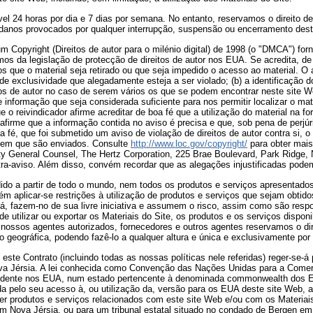
l 24 horas por dia e 7 dias por semana. No entanto, reservamos o direito de
anos provocados por qualquer interrupção, suspensão ou encerramento dest
um Copyright (Direitos de autor para o milénio digital) de 1998 (o "DMCA") fo
rmos da legislação de protecção de direitos de autor nos EUA. Se acredita, de
s que o material seja retirado ou que seja impedido o acesso ao material. O a
e exclusividade que alegadamente esteja a ser violado; (b) a identificação do 
tos de autor no caso de serem vários os que se podem encontrar neste site Web
informação que seja considerada suficiente para nos permitir localizar o mat
e o reivindicador afirme acreditar de boa fé que a utilização do material na f
afirme que a informação contida no aviso é precisa e que, sob pena de perjúri
a fé, que foi submetido um aviso de violação de direitos de autor contra si,
a em que são enviados. Consulte
http://www.loc.gov/copyright/
para obter mais
uty General Counsel, The Hertz Corporation, 225 Brae Boulevard, Park Ridg
tra-aviso. Além disso, convém recordar que as alegações injustificadas pode
ido a partir de todo o mundo, nem todos os produtos e serviços apresentado
 aplicar-se restrições à utilização de produtos e serviços que sejam obtidos
á, fazem-no de sua livre iniciativa e assumem o risco, assim como são resp
ode utilizar ou exportar os Materiais do Site, os produtos e os serviços dispo
nossos agentes autorizados, fornecedores e outros agentes reservamos o direi
ão geográfica, podendo fazê-lo a qualquer altura e única e exclusivamente por
 este Contrato (incluindo todas as nossas políticas nele referidas) reger-se-
a Jérsia. A lei conhecida como Convenção das Nações Unidas para a Comerc
idente nos EUA, num estado pertencente à denominada commonwealth dos EUA
a pelo seu acesso à, ou utilização da, versão para os EUA deste site Web, a
er produtos e serviços relacionados com este site Web e/ou com os Materiais 
em Nova Jérsia, ou para um tribunal estatal situado no condado de Bergen em