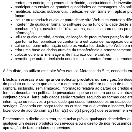
cartas em cadeia, esquemas de pirâmide, oportunidades de investime
participar em envios de grandes quantidades de mensagens não solici
modificar, adaptar, sublicenciar, traduzir, vender, transferir, aplic
façam;
incluir ou reproduzir qualquer parte deste site Web num contexto dif
interferir de qualquer forma no software ou na funcionalidade deste 
bombas-relógio, cavalos de Tróia, worms, cancelbots ou outros prog
informação;
utilizar qualquer robô, aranha, aplicação de procura/recuperação de
que forma for, reproduzir ou contornar a estrutura de navegação ou
colher ou reunir informação sobre os visitantes deste site Web sem
criar uma base de dados através da transferência e armazenamento 
colocar ou enviar mensagens de natureza comercial; ou
permitir que outros, incluindo aqueles cujas contas foram encerrada
Além disto, ao utilizar este site Web e/ou os Materiais do Site, concorda 
Efectuar reservas e comprar ou solicitar produtos ou serviços.
Se dese
do produto ou serviço que estiver a comprar ou a solicitar no caso de o es
compra, incluindo, sem limitação, informação relativa ao cartão de crédito
formas descritas na política de privacidade que se encontra acessível atra
conjunto com a Hertz, tais dados serão tratados segundo as formas decla
informação ou relativos à privacidade que esses fornecedores ou quaisquer
serviços. Concorda em pagar todos os custos em que venha a incorrer, bem
fazendo-o de acordo com a(s) tarifa(s) ou o(s) preço(s) que estiverem e
Reservamos o direito de alterar, sem aviso prévio, quaisquer descrições o
qualquer um desses produtos ou serviços e/ou o direito de nos recusarmos 
aprovação de tais produtos ou serviços.