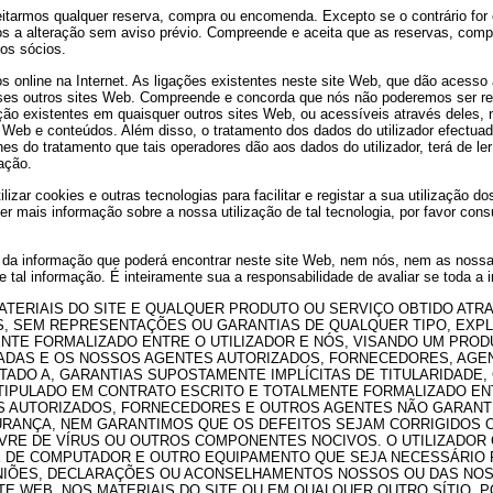
eitarmos qualquer reserva, compra ou encomenda. Excepto se o contrário for 
eitos a alteração sem aviso prévio. Compreende e aceita que as reservas, com
os sócios.
os online na Internet. As ligações existentes neste site Web, que dão acess
s outros sites Web. Compreende e concorda que nós não poderemos ser respo
mação existentes em quaisquer outros sites Web, ou acessíveis através dele
s Web e conteúdos. Além disso, o tratamento dos dados do utilizador efectuad
s do tratamento que tais operadores dão aos dados do utilizador, terá de ler
ação.
izar cookies e outras tecnologias para facilitar e registar a sua utilização
r mais informação sobre a nossa utilização de tal tecnologia, por favor cons
 da informação que poderá encontrar neste site Web, nem nós, nem as nossas
 tal informação. É inteiramente sua a responsabilidade de avaliar se toda a i
ATERIAIS DO SITE E QUALQUER PRODUTO OU SERVIÇO OBTIDO ATRA
, SEM REPRESENTAÇÕES OU GARANTIAS DE QUALQUER TIPO, EXPLÍ
NTE FORMALIZADO ENTRE O UTILIZADOR E NÓS, VISANDO UM PROD
ILIADAS E OS NOSSOS AGENTES AUTORIZADOS, FORNECEDORES, AGE
MITADO A, GARANTIAS SUPOSTAMENTE IMPLÍCITAS DE TITULARIDADE
TIPULADO EM CONTRATO ESCRITO E TOTALMENTE FORMALIZADO EN
ES AUTORIZADOS, FORNECEDORES E OUTROS AGENTES NÃO GARANTI
RANÇA, NEM GARANTIMOS QUE OS DEFEITOS SEJAM CORRIGIDOS OU 
IVRE DE VÍRUS OU OUTROS COMPONENTES NOCIVOS. O UTILIZADOR
E COMPUTADOR E OUTRO EQUIPAMENTO QUE SEJA NECESSÁRIO PAR
INIÕES, DECLARAÇÕES OU ACONSELHAMENTOS NOSSOS OU DAS NOS
E WEB, NOS MATERIAIS DO SITE OU EM QUALQUER OUTRO SÍTIO, 