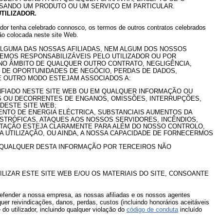
ISANDO UM PRODUTO OU UM SERVIÇO EM PARTICULAR.
TILIZADOR.
zador tenha celebrado connosco, os termos de outros contratos celebrados
ão colocada neste site Web.
 ALGUMA DAS NOSSAS AFILIADAS, NEM ALGUM DOS NOSSOS
EMOS RESPONSABILIZÁVEIS PELO UTILIZADOR OU POR
 NO ÂMBITO DE QUALQUER OUTRO CONTRATO, NEGLIGÊNCIA,
S DE OPORTUNIDADES DE NEGÓCIO, PERDAS DE DADOS,
E OUTRO MODO ESTEJAM ASSOCIADOS A:
ONFIADO NESTE SITE WEB OU EM QUALQUER INFORMAÇÃO OU
ES OU DECORRENTES DE ENGANOS, OMISSÕES, INTERRUPÇÕES,
DESTE SITE WEB;
NTO DE ENERGIA ELÉCTRICA, SUBSTANCIAIS AUMENTOS DA
ASTRÓFICAS, ATAQUES AOS NOSSOS SERVIDORES, INCÊNDIOS,
TAÇÃO ESTEJA CLARAMENTE PARA ALÉM DO NOSSO CONTROLO,
A UTILIZAÇÃO, OU AINDA, A NOSSA CAPACIDADE DE FORNECERMOS
E QUALQUER DESTA INFORMAÇÃO POR TERCEIROS NÃO
ILIZAR ESTE SITE WEB E/OU OS MATERIAIS DO SITE, CONSOANTE
e defender a nossa empresa, as nossas afiliadas e os nossos agentes
er reivindicações, danos, perdas, custos (incluindo honorários aceitáveis
do utilizador, incluindo qualquer violação do
código de conduta
incluído