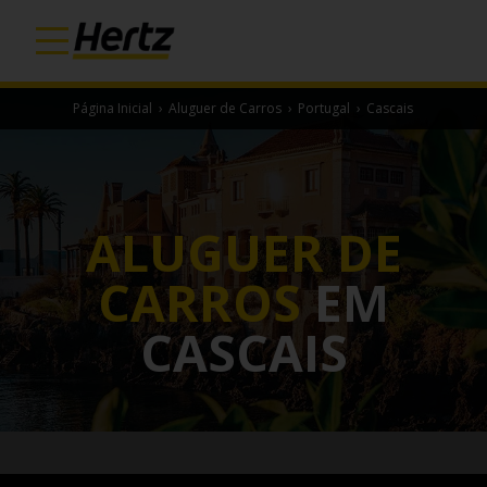
Página Inicial
›
Aluguer de Carros
›
Portugal
›
Cascais
ALUGUER DE
CARROS
EM
CASCAIS