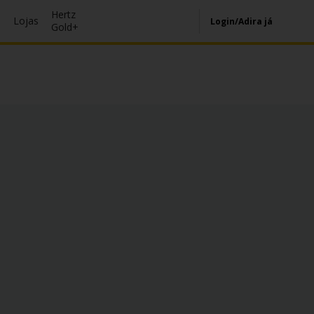
Hertz
s
Lojas
Login/Adira já
Gold+