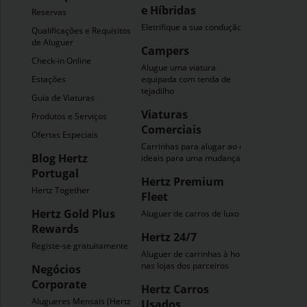
e Híbridas
Reservas
Eletrifique a sua condução
Qualificações e Requisitos
de Aluguer
Campers
Check-in Online
Alugue uma viatura
Estações
equipada com tenda de
tejadilho
Guia de Viaturas
Viaturas
Produtos e Serviços
Comerciais
Ofertas Especiais
Carrinhas para alugar ao dia
Blog Hertz
ideais para uma mudança
Portugal
Hertz Premium
Hertz Together
Fleet
Hertz Gold Plus
Aluguer de carros de luxo
Rewards
Hertz 24/7
Registe-se gratuitamente
Aluguer de carrinhas à hora
nas lojas dos parceiros
Negócios
Corporate
Hertz Carros
Alugueres Mensais (Hertz
Usados