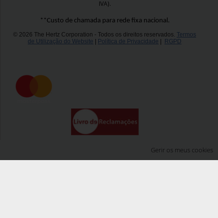
IVA).
**Custo de chamada para rede fixa nacional.
© 2026 The Hertz Corporation - Todos os direitos reservados.
Termos
de Utilização do Website
|
Política de Privacidade
|
RGPD
Gerir os meus cookies