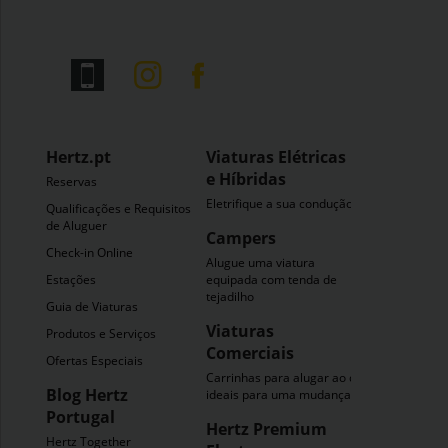
Hertz.pt
Viaturas Elétricas
e Híbridas
Reservas
Eletrifique a sua condução
Qualificações e Requisitos
de Aluguer
Campers
Check-in Online
Alugue uma viatura
Estações
equipada com tenda de
tejadilho
Guia de Viaturas
Viaturas
Produtos e Serviços
Comerciais
Ofertas Especiais
Carrinhas para alugar ao dia
Blog Hertz
ideais para uma mudança
Portugal
Hertz Premium
Hertz Together