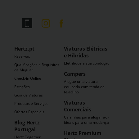
Hertz.pt
Viaturas Elétricas
e Híbridas
Reservas
Eletrifique a sua condução
Qualificações e Requisitos
de Aluguer
Campers
Check-in Online
Alugue uma viatura
Estações
equipada com tenda de
tejadilho
Guia de Viaturas
Viaturas
Produtos e Serviços
Comerciais
Ofertas Especiais
Carrinhas para alugar ao dia
Blog Hertz
ideais para uma mudança
Portugal
Hertz Premium
Hertz Together