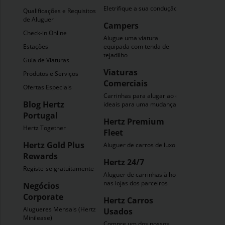
Eletrifique a sua condução
Qualificações e Requisitos
de Aluguer
Campers
Check-in Online
Alugue uma viatura
Estações
equipada com tenda de
tejadilho
Guia de Viaturas
Viaturas
Produtos e Serviços
Comerciais
Ofertas Especiais
Carrinhas para alugar ao dia
Blog Hertz
ideais para uma mudança
Portugal
Hertz Premium
Hertz Together
Fleet
Hertz Gold Plus
Aluguer de carros de luxo
Rewards
Hertz 24/7
Registe-se gratuitamente
Aluguer de carrinhas à hora
nas lojas dos parceiros
Negócios
Corporate
Hertz Carros
Alugueres Mensais (Hertz
Usados
Minilease)
Compre um dos nossos