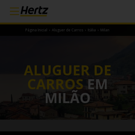
Página Inicial
›
Aluguer de Carros
›
Itália
›
Milan
ALUGUER DE
CARROS
EM
MILÃO