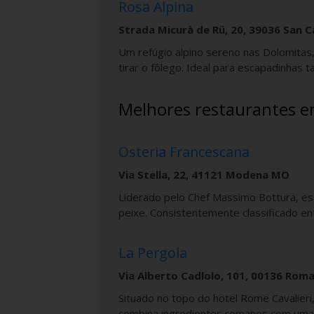
Rosa Alpina
Strada Micurà de Rü, 20, 39036 San 
Um refúgio alpino sereno nas Dolomitas,
tirar o fôlego. Ideal para escapadinhas 
Melhores restaurantes em
Osteria Francescana
Via Stella, 22, 41121 Modena MO
Liderado pelo Chef Massimo Bottura, este
peixe. Consistentemente classificado e
La Pergola
Via Alberto Cadlolo, 101, 00136 Rom
Situado no topo do hotel Rome Cavalier
combina ingredientes romanos com uma s