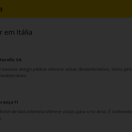
a
r em Itália
Ravello SA
e luxuoso antigo palácio oferece vistas deslumbrantes, tetos pin
mediterrâneo.
orença FI
otel de luxo intimista oferece vistas para o rio Arno. É conhecido
s.