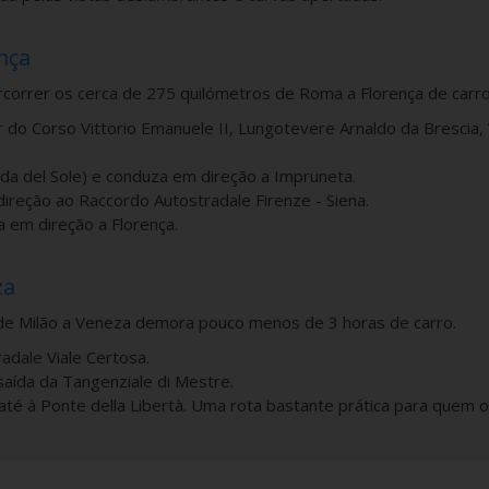
nça
orrer os cerca de 275 quilómetros de Roma a Florença de carro
r do Corso Vittorio Emanuele II, Lungotevere Arnaldo da Brescia, V
da del Sole) e conduza em direção a Impruneta.
direção ao Raccordo Autostradale Firenze - Siena.
a em direção a Florença.
za
e Milão a Veneza demora pouco menos de 3 horas de carro.
radale Viale Certosa.
 saída da Tangenziale di Mestre.
a até à Ponte della Libertà. Uma rota bastante prática para quem o