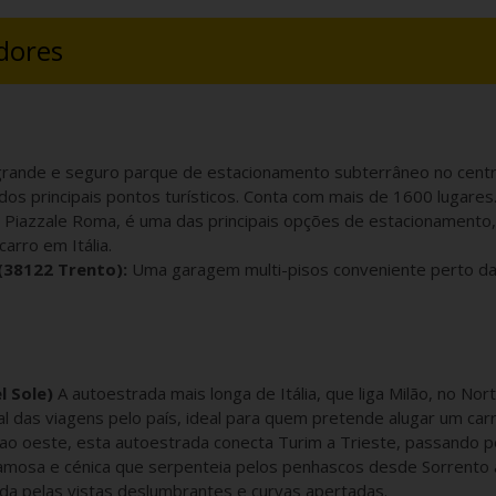
edores
ande e seguro parque de estacionamento subterrâneo no centr
dos principais pontos turísticos. Conta com mais de 1600 lugares
 Piazzale Roma, é uma das principais opções de estacionamento,
arro em Itália.
(38122 Trento):
Uma garagem multi-pisos conveniente perto da 
l Sole)
A autoestrada mais longa de Itália, que liga Milão, no Nor
l das viagens pelo país, ideal para quem pretende alugar um carr
ao oeste, esta autoestrada conecta Turim a Trieste, passando p
mosa e cénica que serpenteia pelos penhascos desde Sorrento a
ida pelas vistas deslumbrantes e curvas apertadas.