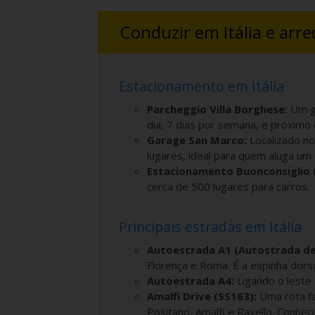
Conduzir em Itália e arr
Estacionamento em Itália
Parcheggio Villa Borghese:
Um gr
dia, 7 dias por semana, e próximo 
Garage San Marco:
Localizado no
lugares, ideal para quem aluga um c
Estacionamento Buonconsiglio 
cerca de 500 lugares para carros.
Principais estradas em Itália
Autoestrada A1 (Autostrada de
Florença e Roma. É a espinha dorsa
Autoestrada A4:
Ligando o leste 
Amalfi Drive (SS163):
Uma rota fa
Positano, Amalfi e Ravello. Conhec