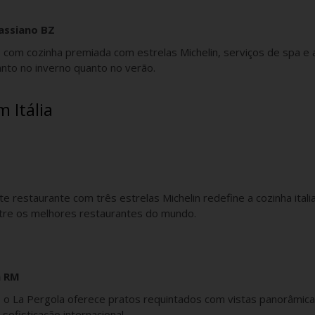
Cassiano BZ
 com cozinha premiada com estrelas Michelin, serviços de spa e 
tanto no inverno quanto no verão.
 Itália
 restaurante com três estrelas Michelin redefine a cozinha itali
ntre os melhores restaurantes do mundo.
a RM
i, o La Pergola oferece pratos requintados com vistas panorâmic
ofisticação internacional.