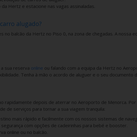
da Hertz e estacione nas vagas assinaladas.
 carro alugado?
 no balcão da Hertz no Piso 0, na zona de chegadas. A nossa equi
 a sua reserva
online
ou falando com a equipa da Hertz no Aeropo
ibilidade. Tenha à mão o acordo de aluguer e o seu documento de
o rapidamente depois de aterrar no Aeroporto de Menorca. Por is
 de serviços para tornar a sua viagem tranquila:
tino mais rápido e facilmente com os nossos sistemas de naveg
em segurança com opções de cadeirinhas para bebé e booster.
rva online ou no balcão.