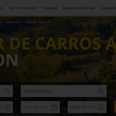
cos
Carros Premium
Campers
Alugueres Mensais
Campan
s
›
Menorca
›
Mahon Airport
 DE CARROS 
ON