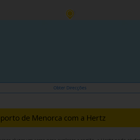
Obter Direcções
oporto de Menorca com a Hertz