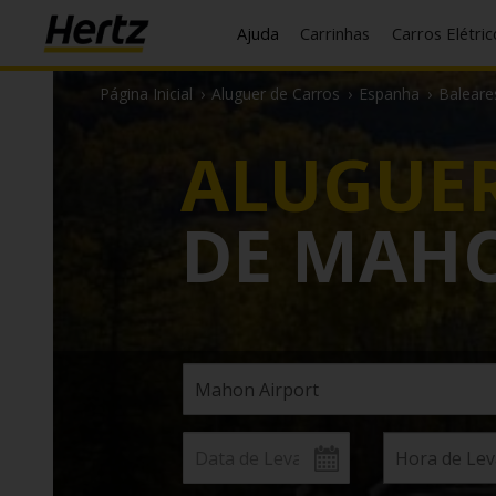
Ajuda
Carrinhas
Carros Elétri
Página Inicial
›
Aluguer de Carros
›
Espanha
›
Baleare
ALUGUER
DE MAH