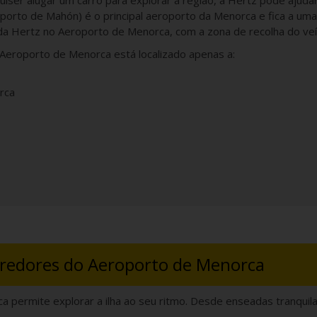
iser alugar um carro para explorar a região, a Hertz pode ajud
o de Mahón) é o principal aeroporto da Menorca e fica a uma cu
da Hertz no Aeroporto de Menorca, com a zona de recolha do ve
 Aeroporto de Menorca está localizado apenas a:
rca
rredores do Aeroporto de Menorca
permite explorar a ilha ao seu ritmo. Desde enseadas tranquilas 