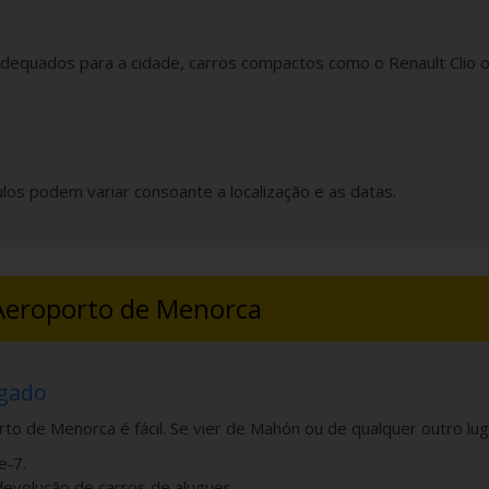
equados para a cidade, carros compactos como o Renault Clio ou
ulos podem variar consoante a localização e as datas.
 Aeroporto de Menorca
ugado
o de Menorca é fácil. Se vier de Mahón ou de qualquer outro luga
e‑7.
devolução de carros de aluguer.