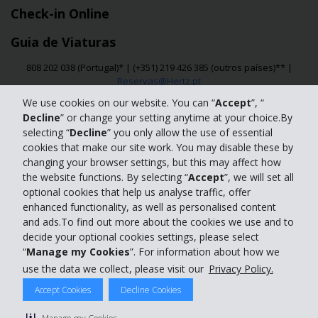
Check-in Online
Guia de Viaturas
808 202 038 (Portugal)* | (+351) 219 426 385 (outros países)** |
Reservas@Hertz.pt
We use cookies on our website. You can “
Accept
”, “
*O preço máximo a pagar é fixado em 8,61 cêntimos, para o primeiro
minuto, e, nos minutos seguintes, nos valores máximos de 3,41
Decline
” or change your setting anytime at your choice.By
cêntimos por minuto, no horário normal (dias úteis das 9:00 às 21:00),
selecting “
Decline
” you only allow the use of essential
e de 1 cêntimo por minuto, no horário económico, definindo-se a
cookies that make our site work. You may disable these by
tarifação ao segundo a partir do primeiro minuto (valores com IVA).
changing your browser settings, but this may affect how
the website functions. By selecting “
Accept
”, we will set all
**Custo de chamada para rede fixa nacional.
optional cookies that help us analyse traffic, offer
enhanced functionality, as well as personalised content
© 2025 The Hertz Corporation - Todos os direitos reservados.
and ads.To find out more about the cookies we use and to
decide your optional cookies settings, please select
Termos de Utilização do Website
“
Manage my Cookies
”. For information about how we
|
Política de Privacidade
|
RGPD
use the data we collect, please visit our
Privacy Policy.
Accept Cookies
Decline Cookies