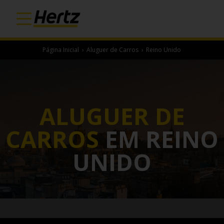
Página Inicial
›
Aluguer de Carros
›
Reino Unido
ALUGUER DE
CARROS
EM REINO
UNIDO