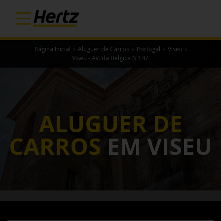
Página Inicial
›
Aluguer de Carros
›
Portugal
›
Viseu
›
Viseu - Av. da Belgica N 147
ALUGUER DE
CARROS
EM VISEU