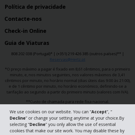
Política de privacidade
Contacte-nos
Check-in Online
Guia de Viaturas
808 202 038 (Portugal)* | (+351) 219 426 385 (outros países)** |
Reservas@Hertz.pt
*O preço máximo a pagar é fixado em 8,61 cêntimos, para o primeiro
minuto, e, nos minutos seguintes, nos valores máximos de 3,41
cêntimos por minuto, no horário normal (dias úteis das 9:00 às 21:00),
e de 1 cêntimo por minuto, no horário económico, definindo-se a
tarifação ao segundo a partir do primeiro minuto (valores com IVA).
**Custo de chamada para rede fixa nacional.
We use cookies on our website. You can “
Accept
”, “
© 2025 The Hertz Corporation - Todos os direitos reservados.
Decline
” or change your setting anytime at your choice.By
selecting “
Decline
” you only allow the use of essential
Termos de Utilização do Website
cookies that make our site work. You may disable these by
|
Política de Privacidade
|
RGPD