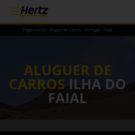
Página Inicial
›
Aluguer de Carros
›
Portugal
›
Faial
ALUGUER DE
CARROS
ILHA DO
FAIAL