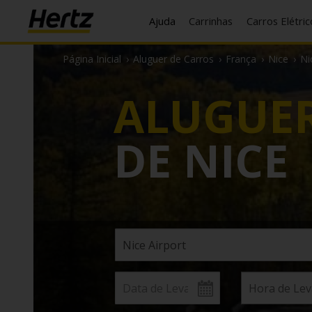
Ajuda
Carrinhas
Carros Elétri
Página Inicial
›
Aluguer de Carros
›
França
›
Nice
›
Ni
ALUGUER
DE NICE