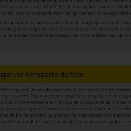
ta de entrada para a deslumbrante Riviera Francesa, é o terceir
0, recebe cerca de 14 milhões de passageiros por ano. O balcã
móveis, mesmo à saída do terminal, garantindo um acesso rápido
ra explorar a região com conforto e no seu próprio horário, se
e navegue ao longo da costa ensolarada até destinos sofistica
ija-se a locais costeiros espetaculares como Villefranche-sur-Me
ugar no Aeroporto de Nice
oferece opções de veículos que satisfazem todas as necessidade
 marcas como Fiat, é ideal para viagens curtas pela cidade e lu
 um automóvel eficiente em termos de combustível de marcas c
diárias. A categoria Compacto oferece um equilíbrio entre confor
nhas de fim de semana. Se precisar de mais espaço ou se estiver
ord ou Peugeot. Estes automóveis dão-lhe mais espaço para se e