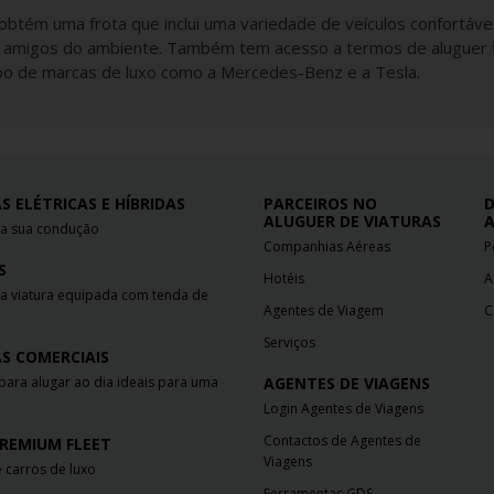
 obtém uma frota que inclui uma variedade de veículos confortáv
os amigos do ambiente. Também tem acesso a termos de aluguer fl
po de marcas de luxo como a Mercedes-Benz e a Tesla.
S ELÉTRICAS E HÍBRIDAS
PARCEIROS NO
D
ALUGUER DE VIATURAS
A
e a sua condução
Companhias Aéreas
P
S
Hotéis
A
a viatura equipada com tenda de
Agentes de Viagem
C
Serviços
S COMERCIAIS
para alugar ao dia ideais para uma
AGENTES DE VIAGENS
Login Agentes de Viagens
Contactos de Agentes de
REMIUM FLEET
Viagens
 carros de luxo
Ferramentas GDS