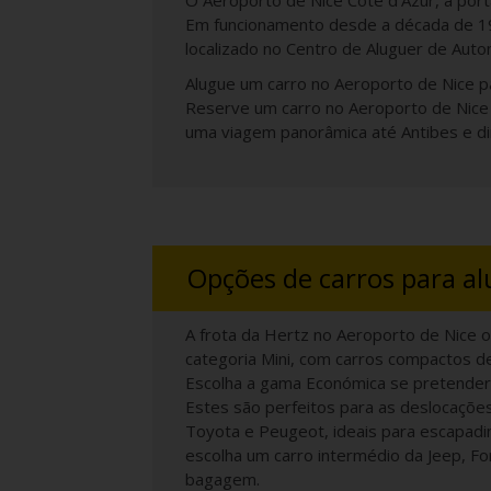
O Aeroporto de Nice Côte d'Azur, a por
Em funcionamento desde a década de 192
localizado no Centro de Aluguer de Auto
Alugue um carro no Aeroporto de Nice pa
Reserve um carro no Aeroporto de Nice 
uma viagem panorâmica até Antibes e dir
Opções de carros para al
A frota da Hertz no Aeroporto de Nice 
categoria Mini, com carros compactos de
Escolha a gama Económica se pretender
Estes são perfeitos para as deslocações 
Toyota e Peugeot, ideais para escapadi
escolha um carro intermédio da Jeep, F
bagagem.