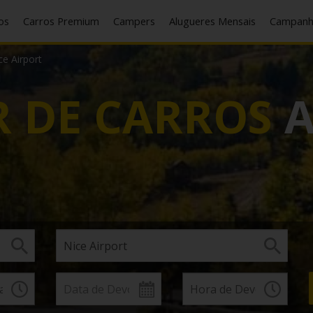
cos
Carros Premium
Campers
Alugueres Mensais
Campan
ce Airport
 DE CARROS
A