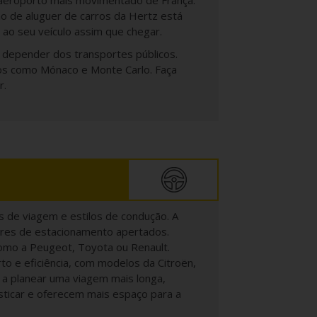
o aeroporto mais movimentado de França.
o de aluguer de carros da Hertz está
 ao seu veículo assim que chegar.
m depender dos transportes públicos.
dos como Mónaco e Monte Carlo. Faça
r.
s de viagem e estilos de condução. A
gares de estacionamento apertados.
omo a Peugeot, Toyota ou Renault.
to e eficiência, com modelos da Citroën,
 a planear uma viagem mais longa,
sticar e oferecem mais espaço para a