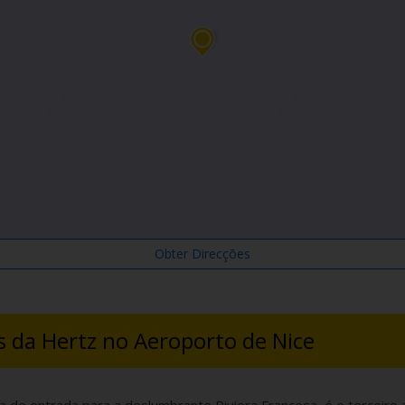
Obter Direcções
s da Hertz no Aeroporto de Nice