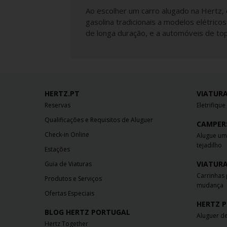
Ao escolher um carro alugado na Hertz,
gasolina tradicionais a modelos elétric
de longa duração, e a automóveis de to
HERTZ.PT
VIATURA
Reservas
Eletrifiqu
Qualificações e Requisitos de Aluguer
CAMPER
Check-in Online
Alugue um
tejadilho
Estações
VIATURA
Guia de Viaturas
Carrinhas 
Produtos e Serviços
mudança
Ofertas Especiais
HERTZ P
BLOG HERTZ PORTUGAL
Aluguer de
Hertz Together