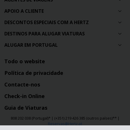
APOIO A CLIENTE
DESCONTOS ESPECIAIS COM A HERTZ
DESTINOS PARA ALUGAR VIATURAS
ALUGAR EM PORTUGAL
Todo o website
Política de privacidade
Contacte-nos
Check-in Online
Guia de Viaturas
808 202 038 (Portugal)* | (+351) 219 426 385 (outros países)** |
Reservas@Hertz.pt