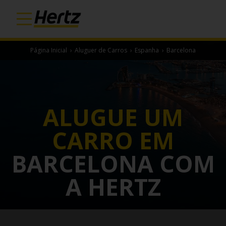
Página Inicial
›
Aluguer de Carros
›
Espanha
›
Barcelona
ALUGUE UM
CARRO EM
BARCELONA COM
A HERTZ