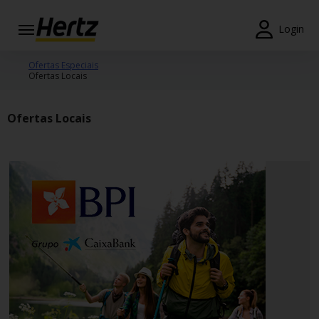
Login
Reservas
Ofertas Especiais
Ofertas Locais
Modificar/Cancelar
Ofertas Locais
Estações
Campanhas
Join /
Gold
Overview
PT/PT
Ajuda