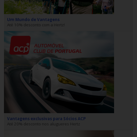
Carrinhas
Um Mundo de Vantagens
Carros
Até 10% desconto com a Hertz!
Elétricos
Carros
Premium
Produtos
e
Serviços
Campers
Alugueres
Vantagens exclusivas para Sócios ACP
Mensais
Até 20% desconto nos alugueres Hertz