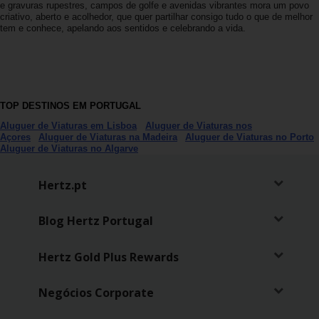
Campanhas
e gravuras rupestres, campos de golfe e avenidas vibrantes mora um povo
criativo, aberto e acolhedor, que quer partilhar consigo tudo o que de melhor
tem e conhece, apelando aos sentidos e celebrando a vida.
Lojas
Hertz
Gold+
TOP DESTINOS EM PORTUGAL
Aluguer de Viaturas em Lisboa
Aluguer de Viaturas nos
Açores
Aluguer de Viaturas na Madeira
Aluguer de Viaturas no Porto
Aluguer de Viaturas no Algarve
Hertz.pt
Blog Hertz Portugal
Hertz Gold Plus Rewards
Negócios Corporate