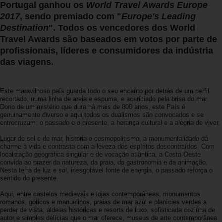
Portugal ganhou os
World Travel Awards Europe
Carrinhas
2017
, sendo premiado com "
Europe's Leading
Destination
". Todos os vencedores dos World
Carros
Travel Awards são baseados em votos por parte de
Elétricos
profissionais, líderes e consumidores da indústria
das viagens.
Carros
Premium
Este maravilhoso país guarda todo o seu encanto por detrás de um perfil
recortado, numa linha de areia e espuma, e acariciado pela brisa do mar.
Dono de um mistério que dura há mais de 800 anos, este País é
Produtos
genuinamente diverso e aqui todos os dualismos são convocados e se
e
entrecruzam: o passado e o presente, a herança cultural e a alegria de viver.
Serviços
Lugar de sol e de mar, história e cosmopolitismo, a monumentalidade dá
charme à vida e contrasta com a leveza dos espíritos descontraídos. Com
localização geográfica singular e de vocação atlântica, a Costa Oeste
Campers
convida ao prazer da natureza, da praia, da gastronomia e da animação.
Nesta terra de luz e sol, inesgotável fonte de energia, o passado reforça o
sentido do presente.
Alugueres
Mensais
Aqui, entre castelos medievais e lojas contemporâneas, monumentos
romanos, góticos e manuelinos, praias de mar azul e planícies verdes a
perder de vista, aldeias históricas e resorts de luxo, sofisticada cozinha de
autor e simples delícias que o mar oferece, museus de arte contemporânea