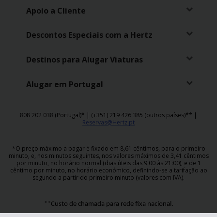
Apoio a Cliente
Descontos Especiais com a Hertz
Destinos para Alugar Viaturas
Alugar em Portugal
808 202 038 (Portugal)* | (+351) 219 426 385 (outros países)** |
Reservas@Hertz.pt
*O preço máximo a pagar é fixado em 8,61 cêntimos, para o primeiro
minuto, e, nos minutos seguintes, nos valores máximos de 3,41 cêntimos
por minuto, no horário normal (dias úteis das 9:00 às 21:00), e de 1
cêntimo por minuto, no horário económico, definindo-se a tarifação ao
segundo a partir do primeiro minuto (valores com IVA).
**Custo de chamada para rede fixa nacional.