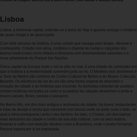
Créditos de Imagem: Marriott Golf & Beach Resort, José Manuel e António Saccetti
Carrinhas
Lisboa
Carros
Elétricos
Lisboa, a luminosa capital, estende-se à beira do Tejo e guarda consigo o mistério
de quem chega e de quem parte.
Com vinte séculos de história, é uma cidade que navega pelo tempo, vibrante e
Carros
cosmopolita. Cidade com alma, combina o charme de ruelas e calçadas dos
Premium
bairros tradicionais como Alfama e Mouraria com movimentadas avenidas e a
nova urbanidade do Parque das Nações.
Única capital da Europa onde o sol se põe no mar, é uma cidade de contrastes em
Produtos
que a história e a modernidade convivem junto ao rio. O Mosteiro dos Jerónimos e
e
a Torre de Belém são vizinhos do Centro Cultural de Belém e do Museu Colecção
Serviços
Berardo. Os eléctricos da cor do sol são uma forma original de descobrir o
coração da cidade e as histórias que esconde. As fachadas cobertas de azulejos
contam histórias em todas as cores e as pedras da calçada desenham a preto e
branco peixes, flores, sereias e pássaros.
Campers
No Bairro Alto, um dos mais antigos e animados da cidade, há bares, restaurantes
e lojas de design e moda que convivem com tascas onde se pode ouvir o fado, no
Alugueres
qual a alma portuguesa canta o seu destino. Ao lado, o Chiado, um dos bairros
Mensais
mais sedutores da cidade e centro da sua vida cultural, com os seus teatros,
livrarias e cafés com tradição literária como a Brasileira, onde o poeta Fernando
Pessoa espera por si na esplanada.