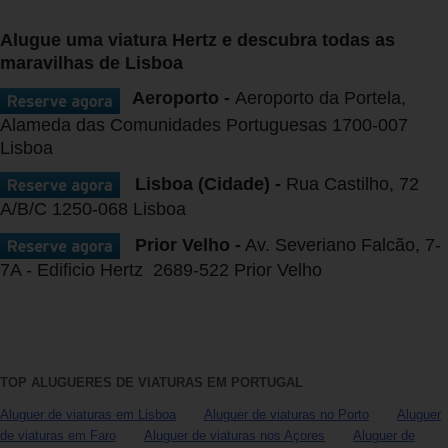
Campanhas
Alugue uma viatura Hertz e descubra todas as
Lojas
maravilhas de Lisboa
Aeroporto -
Aeroporto da Portela,
Hertz
Alameda das Comunidades Portuguesas 1700-007
Gold+
Lisboa
Lisboa (Cidade) -
Rua Castilho, 72
A/B/C 1250-068 Lisboa
Prior Velho -
Av. Severiano Falcão, 7-
7A - Edificio Hertz 2689-522 Prior Velho
TOP ALUGUERES DE VIATURAS EM PORTUGAL
Aluguer de viaturas em Lisboa
Aluguer de viaturas no Porto
Aluguer
de viaturas em Faro
Aluguer de viaturas nos Açores
Aluguer de