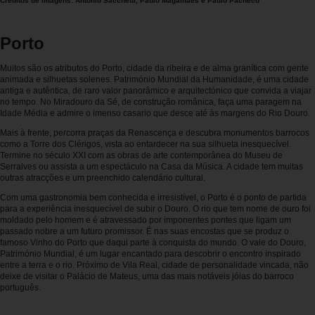
Créditos de Imagens: António Sacchetti, Paulo Magalhães e Paulo Pacheco
Carrinhas
Porto
Carros
Elétricos
Muitos são os atributos do Porto, cidade da ribeira e de alma granítica com gente
animada e silhuetas solenes. Património Mundial da Humanidade, é uma cidade
antiga e autêntica, de raro valor panorâmico e arquitectónico que convida a viajar
Carros
no tempo. No Miradouro da Sé, de construção românica, faça uma paragem na
Idade Média e admire o imenso casario que desce até às margens do Rio Douro.
Premium
Mais à frente, percorra praças da Renascença e descubra monumentos barrocos
como a Torre dos Clérigos, vista ao entardecer na sua silhueta inesquecível.
Produtos
Termine no século XXI com as obras de arte contemporânea do Museu de
Serralves ou assista a um espectáculo na Casa da Música. A cidade tem muitas
e
outras atracções e um preenchido calendário cultural.
Serviços
Com uma gastronomia bem conhecida e irresistível, o Porto é o ponto de partida
para a experiência inesquecível de subir o Douro. O rio que tem nome de ouro foi
moldado pelo homem e é atravessado por imponentes pontes que ligam um
Campers
passado nobre a um futuro promissor. É nas suas encostas que se produz o
famoso Vinho do Porto que daqui parte à conquista do mundo. O vale do Douro,
Património Mundial, é um lugar encantado para descobrir o encontro inspirado
Alugueres
entre a terra e o rio. Próximo de Vila Real, cidade de personalidade vincada, não
Mensais
deixe de visitar o Palácio de Mateus, uma das mais notáveis jóias do barroco
português.