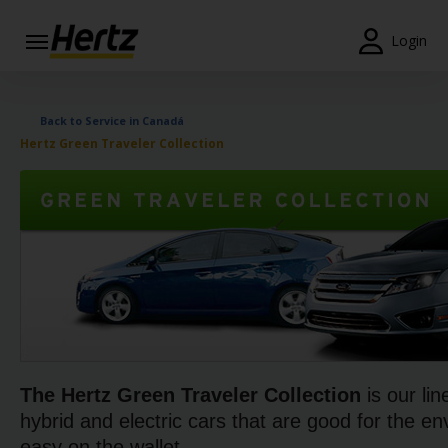
Login
Reservas
Back to Service in Canadá
Modificar/Cancelar
Hertz Green Traveler Collection
Estações
Campanhas
Join /
Gold
Overview
PT/PT
The Hertz Green Traveler Collection
is our lin
Ajuda
hybrid and electric cars that are good for the e
easy on the wallet.