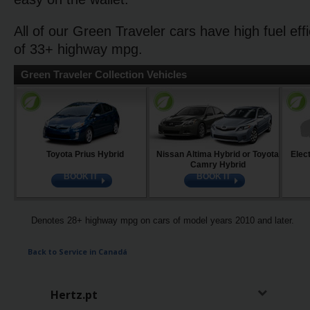
Carrinhas
All of our Green Traveler cars have high fuel eff
of 33+ highway mpg.
Carros
Elétricos
Green Traveler Collection Vehicles
Carros
Premium
Produtos
Toyota Prius Hybrid
Nissan Altima Hybrid or Toyota
Elec
Camry Hybrid
e
BOOK IT
BOOK IT
Serviços
Campers
Denotes 28+ highway mpg on cars of model years 2010 and later.
Back to Service in Canadá
Alugueres
Mensais
Hertz.pt