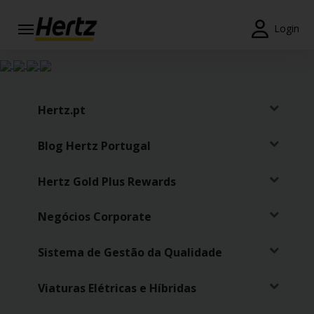
Login
Reservas
Modificar/Cancelar
Hertz.pt
Estações
Blog Hertz Portugal
Campanhas
Hertz Gold Plus Rewards
Join /
Gold
Overview
Negócios Corporate
PT/PT
Sistema de Gestão da Qualidade
Viaturas Elétricas e Híbridas
Ajuda