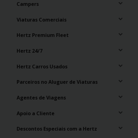
Campers
Carrinhas
Viaturas Comerciais
Carros
Elétricos
Hertz Premium Fleet
Carros
Hertz 24/7
Premium
Hertz Carros Usados
Produtos
e
Serviços
Parceiros no Aluguer de Viaturas
Agentes de Viagens
Campers
Apoio a Cliente
Alugueres
Mensais
Descontos Especiais com a Hertz