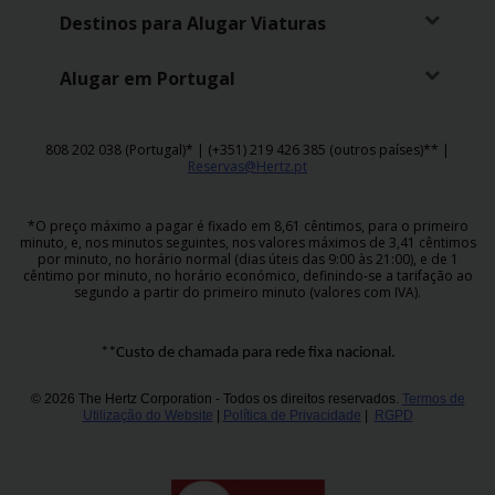
Campanhas
Destinos para Alugar Viaturas
Lojas
Alugar em Portugal
Hertz
Gold+
808 202 038 (Portugal)* | (+351) 219 426 385 (outros países)** |
Reservas@Hertz.pt
*O preço máximo a pagar é fixado em 8,61 cêntimos, para o primeiro
minuto, e, nos minutos seguintes, nos valores máximos de 3,41 cêntimos
por minuto, no horário normal (dias úteis das 9:00 às 21:00), e de 1
cêntimo por minuto, no horário económico, definindo-se a tarifação ao
segundo a partir do primeiro minuto (valores com IVA).
**Custo de chamada para rede fixa nacional.
© 2026 The Hertz Corporation - Todos os direitos reservados.
Termos de
Utilização do Website
|
Política de Privacidade
|
RGPD