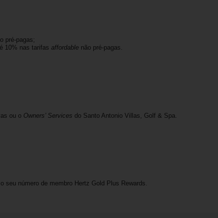
o pré-pagas;
té 10% nas tarifas
affordable
não pré-pagas.
rvas ou o
Owners’ Services
do Santo Antonio Villas, Golf & Spa.
zar o seu número de membro Hertz Gold Plus Rewards.