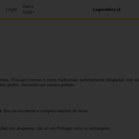
Hertz
s
Lojas
Login/Adira já
Gold+
férias. Possuem formas e cores tradicionais perfeitamente integradas com as
os jardins, formando um cenário perfeito.
 & Spa um excelente e completo destino de férias.
ções nos alugueres, não só em Portugal como no estrangeiro.