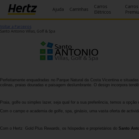
Carros
Carros
Ajuda
Carrinhas
Elétricos
Premi
Voltar a Parceiros
Reservas
Santo Antonio Villas, Golf & Spa
Modificar/Cancelar
Estações
Campanhas
Perfeitamente enquadradas no Parque Natural da Costa Vicentina e situadas e
Join /
colinas, praias douradas e paisagem deslumbrante. O design incorpora tendên
Gold
Overview
Praia, golfe ou simples lazer, seja qual for a sua preferência, temos a opção 
PT/PT
Com o campo e academia de golfe, spa, ginásio, uma vasta oferta de activida
Ajuda
Com o Hertz Gold Plus Rewards, os hóspedes e proprietários do
Santo Anto