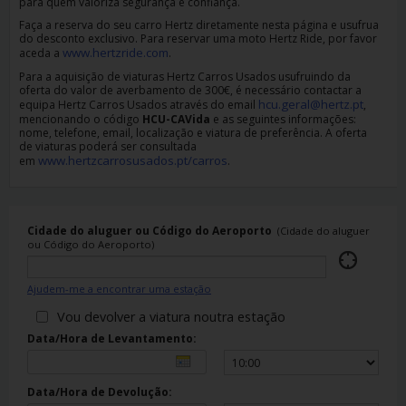
Campanhas
para quem valoriza segurança e confiança.
Faça a reserva do seu carro Hertz diretamente nesta página e usufrua
do desconto exclusivo. Para reservar uma moto Hertz Ride, por favor
Lojas
www.hertzride.com
aceda a
.
Para a aquisição de viaturas Hertz Carros Usados usufruindo da
oferta do valor de averbamento de 300€, é necessário contactar a
Hertz
hcu.geral@hertz.pt
equipa Hertz Carros Usados através do email
,
Gold+
mencionando o código
HCU-CAVida
e as seguintes informações:
nome, telefone, email, localização e viatura de preferência. A oferta
de viaturas poderá ser consultada
www.hertzcarrosusados.pt/carros
em
.
Cidade do aluguer ou Código do Aeroporto
(Cidade do aluguer
ou Código do Aeroporto)
Ajudem-me a encontrar uma estação
Vou devolver a viatura noutra estação
Data/Hora de Levantamento:
Data/Hora de Devolução: