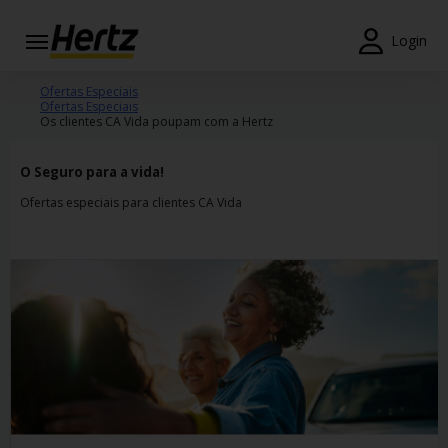
Login
Reservas
Ofertas Especiais
Ofertas Especiais
Os clientes CA Vida poupam com a Hertz
Modificar/Cancelar
O Seguro para a vida!
Estações
Ofertas especiais para clientes CA Vida
Campanhas
Join /
Gold
Overview
PT/PT
Ajuda