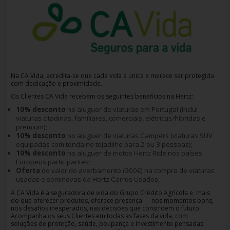
Carrinhas
Carros
Elétricos
Carros
Na CA Vida, acredita-se que cada vida é única e merece ser protegida
com dedicação e proximidade.
Premium
Os Clientes CA Vida recebem os seguintes beneficios na Hertz:
10% desconto
no aluguer de viaturas em Portugal (inclui
Produtos
viaturas citadinas, familiares, comerciais, elétricas/híbridas e
e
premium);
Serviços
10% desconto
no aluguer de viaturas Campers (viaturas SUV
equipadas com tenda no tejadilho para 2 ou 3 pessoas);
10% desconto
no aluguer de motos Hertz Ride nos países
Europeus participantes;
Campers
Oferta
do valor do averbamento (300€) na compra de viaturas
usadas e seminovas da Hertz Carros Usados;
Alugueres
A CA Vida é a seguradora de vida do Grupo Crédito Agrícola e, mais
Mensais
do que oferecer produtos, oferece presença — nos momentos bons,
nos desafios inesperados, nas decisões que constroem o futuro.
Acompanha os seus Clientes em todas as fases da vida, com
soluções de proteção, saúde, poupança e investimento pensadas