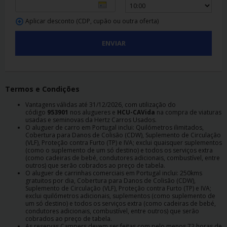
Aplicar desconto (CDP, cupão ou outra oferta)
ENVIAR
Termos e Condições
Vantagens válidas até 31/12/2026, com utilização do
código
953901
nos alugueres e
HCU-CAVida
na compra de viaturas
usadas e seminovas da Hertz Carros Usados.
O aluguer de carro em Portugal inclui: Quilómetros ilimitados,
Cobertura para Danos de Colisão (CDW), Suplemento de Circulação
(VLF), Proteção contra Furto (TP) e IVA; exclui quaisquer suplementos
(como o suplemento de um só destino) e todos os serviços extra
(como cadeiras de bebé, condutores adicionais, combustível, entre
outros) que serão cobrados ao preço de tabela.
O aluguer de carrinhas comerciais em Portugal inclui: 250kms
gratuitos por dia, Cobertura para Danos de Colisão (CDW),
Suplemento de Circulação (VLF), Proteção contra Furto (TP) e IVA;
exclui quilómetros adicionais, suplementos (como suplemento de
um só destino) e todos os serviços extra (como cadeiras de bebé,
condutores adicionais, combustível, entre outros) que serão
cobrados ao preço de tabela.
As reservas Campers devem ser feitas com pelo menos 72 horas de