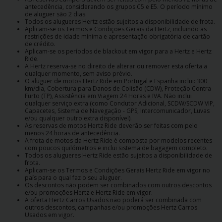
antecedência, considerando os grupos C5 e E5. O período mínimo
de aluguer são 2 dias.
Todos os alugueres Hertz estão sujeitos a disponibilidade de frota.
Aplicam-se os Termos e Condições Gerais da Hertz, incluindo as
restrições de idade mínima e apresentação obrigatória de cartão
de crédito.
Aplicam-se os períodos de blackout em vigor para a Hertz e Hertz
Ride.
A Hertz reserva-se no direito de alterar ou remover esta oferta a
qualquer momento, sem aviso prévio.
O aluguer de motos Hertz Ride em Portugal e Espanha inclui: 300
km/dia, Cobertura para Danos de Colisão (CDW), Proteção Contra
Furto (TP), Assistência em Viagem 24 Horas e IVA. Não inclui
qualquer serviço extra (como Condutor Adicional, SCDW/SCDW VIP,
Capacetes, Sistema de Navegação - GPS, Intercomunicador, Luvas
e/ou qualquer outro extra disponível).
As reservas de motos Hertz Ride deverão ser feitas com pelo
menos 24 horas de antecedência.
A frota de motos da Hertz Ride é composta por modelos recentes
com poucos quilómetros e inclui sistema de bagagem completo.
Todos os alugueres Hertz Ride estão sujeitos a disponibilidade de
frota.
Aplicam-se os Termos e Condições Gerais Hertz Ride em vigor no
país para o qual faz o seu aluguer.
Os descontos não podem ser combinados com outros descontos
e/ou promoções Hertz e Hertz Ride em vigor.
A oferta Hertz Carros Usados não poderá ser combinada com
outros descontos, campanhas e/ou promoções Hertz Carros
Usados em vigor.