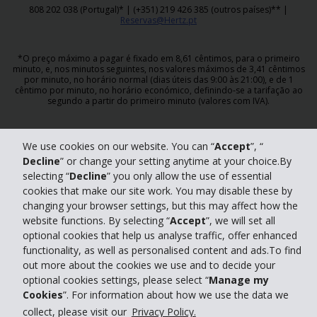
808 202 038 (Portugal)* | (+351) 219 426 385 (outros países)** |
Reservas@Hertz.pt
*O preço máximo a pagar é fixado em 8,61 cêntimos, para o primeiro
minuto, e, nos minutos seguintes, nos valores máximos de 3,41 cêntimos
por minuto, no horário normal (dias úteis das 9:00 às 21:00), e de 1
cêntimo por minuto, no horário económico, definindo-se a tarifação ao
segundo a partir do primeiro minuto (valores com IVA).
**Custo de chamada para rede fixa nacional.
We use cookies on our website. You can “
Accept
”, “
Decline
” or change your setting anytime at your choice.By
© 2026 The Hertz Corporation - Todos os direitos reservados.
Termos de
selecting “
Decline
” you only allow the use of essential
Utilização do Website
|
Política de Privacidade
|
RGPD
cookies that make our site work. You may disable these by
changing your browser settings, but this may affect how the
website functions. By selecting “
Accept
”, we will set all
optional cookies that help us analyse traffic, offer enhanced
functionality, as well as personalised content and ads.To find
out more about the cookies we use and to decide your
optional cookies settings, please select “
Manage my
Gerir os meus cookies
Cookies
”. For information about how we use the data we
collect, please visit our
Privacy Policy.