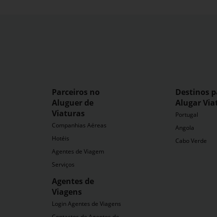
Parceiros no
Destinos p
Aluguer de
Alugar Via
Viaturas
Portugal
Companhias Aéreas
Angola
Hotéis
Cabo Verde
Agentes de Viagem
Serviços
Agentes de
Viagens
dia
Login Agentes de Viagens
Contactos de Agentes de