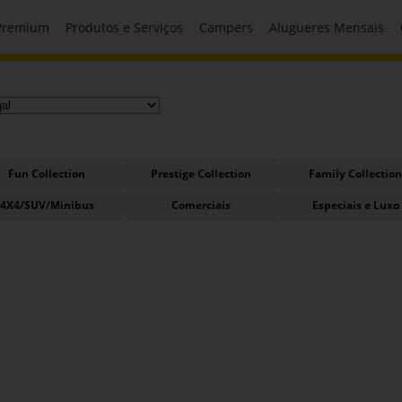
 Premium
Produtos e Serviços
Campers
Alugueres Mensais
Fun Collection
Prestige Collection
Family Collection
4X4/SUV/Minibus
Comerciais
Especiais e Luxo