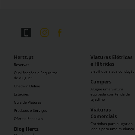
Hertz.pt
Viaturas Elétricas
e Híbridas
Reservas
Eletrifique a sua condução
Qualificações e Requisitos
de Aluguer
Campers
Check-in Online
Alugue uma viatura
Estações
equipada com tenda de
tejadilho
Guia de Viaturas
Viaturas
Produtos e Serviços
Comerciais
Ofertas Especiais
Carrinhas para alugar ao 
Blog Hertz
ideais para uma mudança