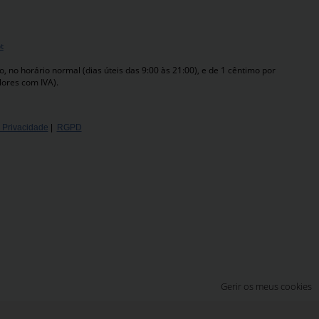
t
 no horário normal (dias úteis das 9:00 às 21:00), e de 1 cêntimo por
lores com IVA).
e Privacidade
|
RGPD
Gerir os meus cookies