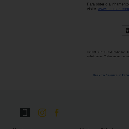
Campanhas
Para obter o alinhament
visite
www.siriusxm.com
Lojas
Hertz
Gold+
©2009 SIRIUS XM Radio Inc. O 
subsidiárias. Todas as outras 
Back to Service in Est