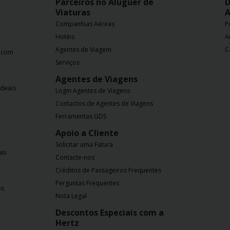
Parceiros no Aluguer de
D
Viaturas
A
Companhias Aéreas
P
Hotéis
A
Agentes de Viagem
C
a com
Serviços
Agentes de Viagens
ideais
Login Agentes de Viagens
Contactos de Agentes de Viagens
Ferramentas GDS
Apoio a Cliente
Solicitar uma Fatura
nas
Contacte-nos
Créditos de Passageiros Frequentes
Perguntas Frequentes
os
Nota Legal
Descontos Especiais com a
Hertz