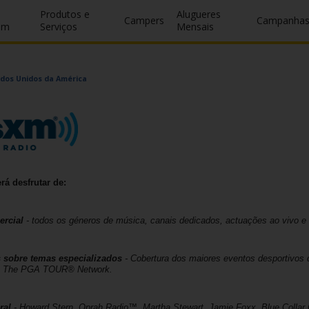
Produtos e
Alugueres
Campers
Campanha
um
Serviços
Mensais
ados Unidos da América
á desfrutar de:
rcial
- todos os géneros de música, canais dedicados, actuações ao vivo e
 sobre temas especializados
- Cobertura dos maiores eventos desportivos
 The PGA TOUR® Network.
ral
- Howard Stern, Oprah Radio™, Martha Stewart, Jamie Foxx, Blue Collar