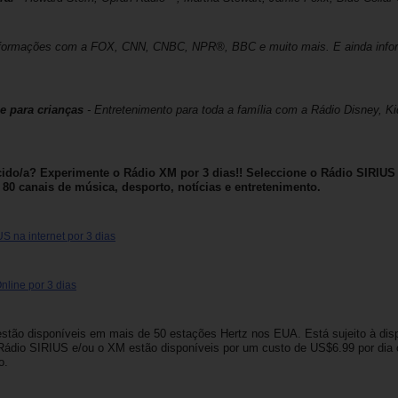
nformações com a FOX, CNN, CNBC, NPR®, BBC e muito mais. E ainda infor
e para crianças
- Entretenimento para toda a família com a Rádio Disney, Ki
ido/a? Experimente o Rádio XM por 3 dias!! Seleccione o Rádio SIRIUS
 80 canais de música, desporto, notícias e entretenimento.
S na internet por 3 dias
line por 3 dias
tão disponíveis em mais de 50 estações Hertz nos EUA. Está sujeito à disp
Rádio SIRIUS e/ou o XM estão disponíveis por um custo de US$6.99 por di
o.