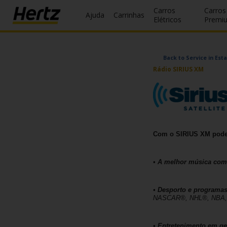
Carros
Carros
Ajuda
Carrinhas
Elétricos
Premi
Reservas
Back to Service in Est
Modificar/Cancelar
Rádio SIRIUS XM
Estações
Campanhas
Join /
Com o SIRIUS XM poder
Gold
Overview
•
A melhor música come
PT/PT
•
Desporto e programas
NASCAR®, NHL®, NBA,
Ajuda
•
Entretenimento em ge