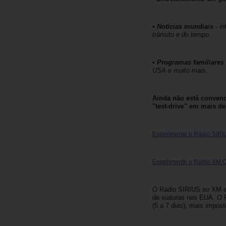
Carrinhas
•
Notícias mundiais
- i
trânsito e do tempo.
Carros
Elétricos
•
Programas familiares 
USA e muito mais.
Carros
Premium
Ainda não está convenc
"test-drive" em mais de
Produtos
e
Serviços
Experimente o Rádio SIRIU
Campers
Experimente o Rádio XM On
Alugueres
O Rádio SIRIUS eo XM es
Mensais
de viaturas nos EUA. O 
(5 a 7 dias), mais impost