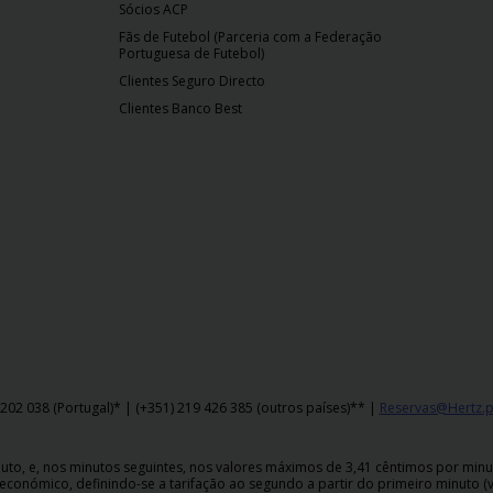
Sócios ACP
Fãs de Futebol (Parceria com a Federação
Portuguesa de Futebol)
Clientes Seguro Directo
Clientes Banco Best
202 038 (Portugal)* | (+351) 219 426 385 (outros países)** |
Reservas@Hertz.p
o, e, nos minutos seguintes, nos valores máximos de 3,41 cêntimos por minuto,
económico, definindo-se a tarifação ao segundo a partir do primeiro minuto (v