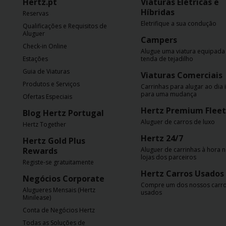
Hertz.pt
Viaturas Elétricas e
Híbridas
Reservas
Eletrifique a sua condução
Qualificações e Requisitos de
Aluguer
Campers
Check-in Online
Alugue uma viatura equipad
Estações
tenda de tejadilho
Guia de Viaturas
Viaturas Comerciais
Produtos e Serviços
Carrinhas para alugar ao dia 
para uma mudança
Ofertas Especiais
Hertz Premium Fleet
Blog Hertz Portugal
Aluguer de carros de luxo
Hertz Together
Hertz 24/7
Hertz Gold Plus
Rewards
Aluguer de carrinhas à hora 
lojas dos parceiros
Registe-se gratuitamente
Hertz Carros Usados
Negócios Corporate
Compre um dos nossos carr
Alugueres Mensais (Hertz
usados
Minilease)
Conta de Negócios Hertz
Todas as Soluções de