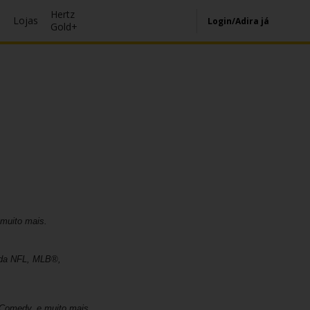
Hertz
s
Lojas
Login/Adira já
Gold+
 muito mais.
 da NFL, MLB®,
 Comedy, e muito mais.