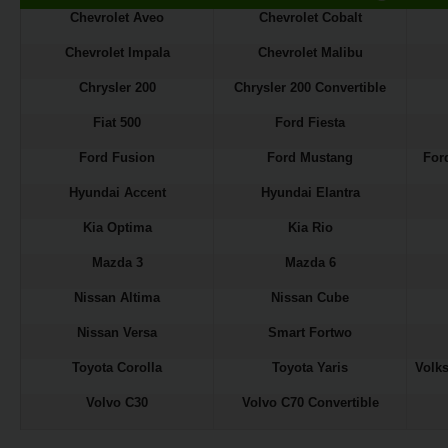
Chevrolet Aveo
Chevrolet Cobalt
Chevrolet Impala
Chevrolet Malibu
Chrysler 200
Chrysler 200 Convertible
Fiat 500
Ford Fiesta
Ford Fusion
Ford Mustang
For
Hyundai Accent
Hyundai Elantra
Kia Optima
Kia Rio
Mazda 3
Mazda 6
Nissan Altima
Nissan Cube
Nissan Versa
Smart Fortwo
Toyota Corolla
Toyota Yaris
Volk
Volvo C30
Volvo C70 Convertible