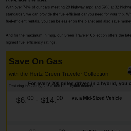
Fuel-Efficient Vehicles:
Carrinhas
With over 74% of our cars meeting 28 highway mpg and 59% at 32 highwa
standards*, we can provide the fuel-efficient car you need for your trip. Wi
Carros
fuel-efficient rentals, you can be easier on the planet and also save mone
Elétricos
And for the maximum in mpg, our Green Traveler Collection offers the lates
highest fuel efficiency ratings.
Carros
Premium
Save On Gas
Produtos
e
with the Hertz Green Traveler Collection
Serviços
For every 200 miles driven in a hybrid, you c
Featuring the Camry, Altima, and Prius hybrid models
Campers
00
00
vs. a Mid-Sized Vehicle
$6.
- $14.
Alugueres
Mensais