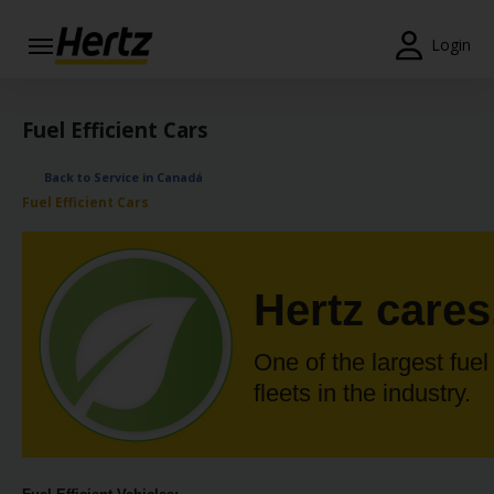
Login
Reservas
Fuel Efficient Cars
Modificar/Cancelar
Back to Service in Canadá
Estações
Fuel Efficient Cars
Campanhas
Join /
Hertz cares
Gold
Overview
One of the largest fuel 
PT/PT
fleets in the industry.
Ajuda