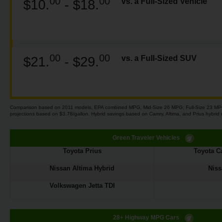
Campanhas
00
00
vs. a Full-Sized Vehicle
$10.
- $18.
Lojas
Hertz
00
00
vs. a Full-Sized SUV
$21.
- $29.
Gold+
Comparison based on 2011 models, EPA combined MPG, Mid-Size 26 MPG; Full-Size 23 MP
projections based on $3.78/gallon. Hybrid savings based on Camry, Altima, and Prius hybrid
Green Traveler Vehicles
Toyota Prius
Toyota C
Nissan Altima Hybrid
Niss
Volkswagen Jetta TDI
28+ Highway MPG Cars