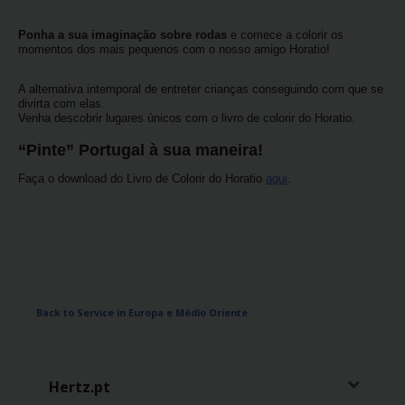
Carrinhas
Ponha a sua imaginação sobre rodas
e comece a colorir os
momentos dos mais pequenos com o nosso amigo Horatio!
Carros
Elétricos
A alternativa intemporal de entreter crianças conseguindo com que se
divirta com elas.
Venha descobrir lugares únicos com o livro de colorir do Horatio.
Carros
“Pinte” Portugal à sua maneira!
Premium
Faça o download do Livro de Colorir do Horatio
aqui
.
Produtos
e
Serviços
Campers
Back to Service in Europa e Médio Oriente
Alugueres
Mensais
Hertz.pt