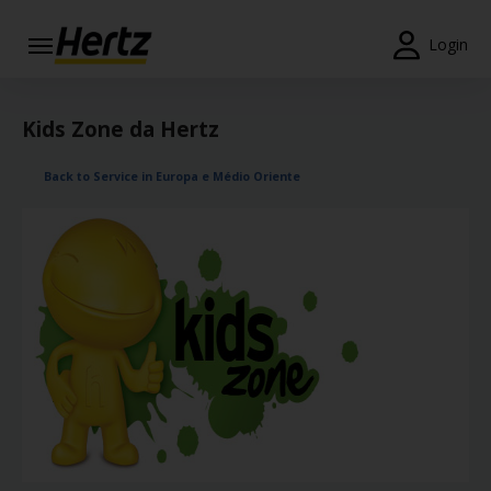
Login
Reservas
Kids Zone da Hertz
Modificar/Cancelar
Back to Service in Europa e Médio Oriente
Estações
Campanhas
Join /
Gold
Overview
PT/PT
Ajuda