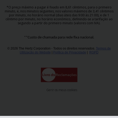
*O preço máximo a pagar é fixado em 8,61 cêntimos, para o primeiro
minuto, e, nos minutos seguintes, nos valores máximos de 3,41 cêntimos
por minuto, no horário normal (dias úteis das 9:00 às 21:00), e de 1
cêntimo por minuto, no horário económico, definindo-se a tarifação ao
segundo a partir do primeiro minuto (valores com IVA).
**Custo de chamada para rede fixa nacional.
© 2026 The Hertz Corporation - Todos os direitos reservados.
Termos de
Utilização do Website
|
Política de Privacidade
|
RGPD
Gerir os meus cookies