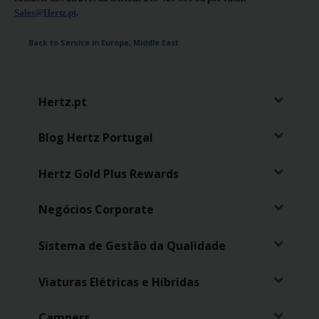
Campanhas
Sales@Hertz.pt
.
Lojas
Back to Service in Europe, Middle East
Hertz
Gold+
Hertz.pt
Blog Hertz Portugal
Hertz Gold Plus Rewards
Negócios Corporate
Sistema de Gestão da Qualidade
Viaturas Elétricas e Híbridas
Campers