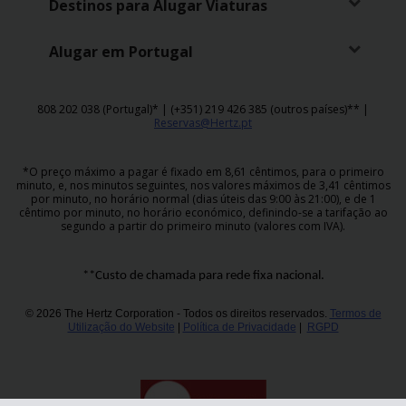
Destinos para Alugar Viaturas
Alugar em Portugal
808 202 038 (Portugal)* | (+351) 219 426 385 (outros países)** |
Reservas@Hertz.pt
*O preço máximo a pagar é fixado em 8,61 cêntimos, para o primeiro
minuto, e, nos minutos seguintes, nos valores máximos de 3,41 cêntimos
por minuto, no horário normal (dias úteis das 9:00 às 21:00), e de 1
cêntimo por minuto, no horário económico, definindo-se a tarifação ao
segundo a partir do primeiro minuto (valores com IVA).
**Custo de chamada para rede fixa nacional.
© 2026 The Hertz Corporation - Todos os direitos reservados.
Termos de
Utilização do Website
|
Política de Privacidade
|
RGPD