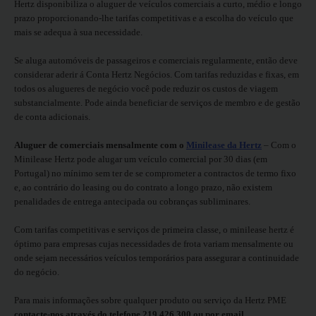
Hertz disponibiliza o aluguer de veículos comerciais a curto, médio e longo
Carrinhas
prazo proporcionando-lhe tarifas competitivas e a escolha do veículo que
mais se adequa à sua necessidade.
Carros
Se aluga automóveis de passageiros e comerciais regularmente, então deve
Elétricos
considerar aderir á Conta Hertz Negócios. Com tarifas reduzidas e fixas, em
todos os alugueres de negócio você pode reduzir os custos de viagem
Carros
substancialmente. Pode ainda beneficiar de serviços de membro e de gestão
Premium
de conta adicionais.
Aluguer de comerciais mensalmente com o
Minilease da Hertz
– Com o
Produtos
Minilease Hertz pode alugar um veículo comercial por 30 dias (em
e
Portugal) no mínimo sem ter de se comprometer a contractos de termo fixo
Serviços
e, ao contrário do leasing ou do contrato a longo prazo, não existem
penalidades de entrega antecipada ou cobranças subliminares.
Campers
Com tarifas competitivas e serviços de primeira classe, o minilease hertz é
óptimo para empresas cujas necessidades de frota variam mensalmente ou
onde sejam necessários veículos temporários para assegurar a continuidade
Alugueres
do negócio.
Mensais
Para mais informações sobre qualquer produto ou serviço da Hertz PME
contacte-nos através do telefone 219 426 300 ou por email