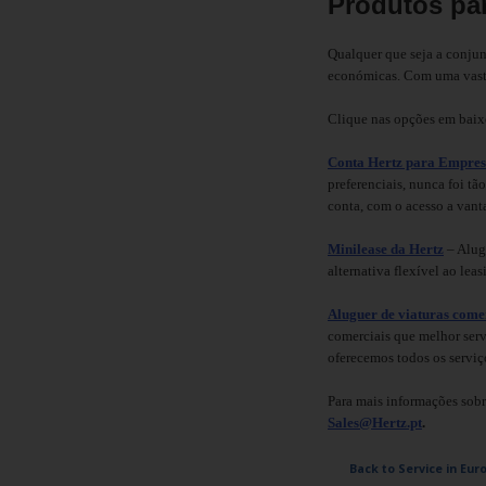
Produtos pa
Carrinhas
Qualquer que seja a conjun
Carros
económicas. Com uma vasta
Elétricos
Clique nas opções em baixo
Carros
Conta Hertz para Empres
Premium
preferenciais, nunca foi t
conta, com o acesso a vant
Produtos
Minilease da Hertz
– Alug
e
alternativa flexível ao lea
Serviços
Aluguer de viaturas come
comerciais que melhor serv
Campers
oferecemos todos os serviç
Alugueres
Para mais informações sob
Mensais
Sales@Hertz.pt
.
Back to Service in Eur