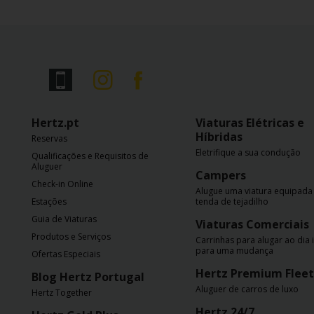
Campanhas
Lojas
Hertz
Gold+
Hertz.pt
Viaturas Elétricas e
Híbridas
Reservas
Eletrifique a sua condução
Qualificações e Requisitos de
Aluguer
Campers
Check-in Online
Alugue uma viatura equipad
Estações
tenda de tejadilho
Guia de Viaturas
Viaturas Comerciais
Produtos e Serviços
Carrinhas para alugar ao dia 
para uma mudança
Ofertas Especiais
Hertz Premium Fleet
Blog Hertz Portugal
Aluguer de carros de luxo
Hertz Together
Hertz 24/7