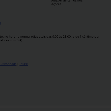
Aluguer de carros nos
Açores
t
 no horário normal (dias úteis das 9:00 às 21:00), e de 1 cêntimo por
alores com IVA).
e Privacidade
|
RGPD