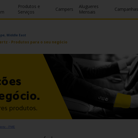
Produtos e
Alugueres
Campers
Campanha
um
Serviços
Mensais
ope, Middle East
rtz - Produtos para o seu negócio
Hertz - PME