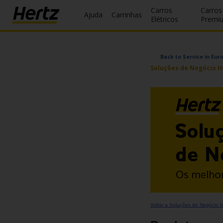
Carros
Carros
Ajuda
Carrinhas
Elétricos
Premi
Reservas
Back to Service in Eur
Modificar/Cancelar
Soluções de Negócio He
Estações
Campanhas
Join /
Gold
Overview
PT/PT
Ajuda
Voltar a Soluções de Negócio 