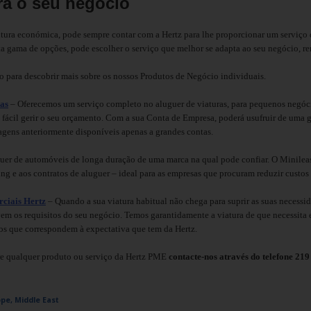
ra o seu negócio
tura económica, pode sempre contar com a Hertz para lhe proporcionar um serviço 
 gama de opções, pode escolher o serviço que melhor se adapta ao seu negócio, r
 para descobrir mais sobre os nossos Produtos de Negócio individuais.
as
– Oferecemos um serviço completo no aluguer de viaturas, para pequenos negóci
ão fácil gerir o seu orçamento. Com a sua Conta de Empresa, poderá usufruir de uma 
agens anteriormente disponíveis apenas a grandes contas.
uer de automóveis de longa duração de uma marca na qual pode confiar. O Minilea
sing e aos contratos de aluguer – ideal para as empresas que procuram reduzir custos
rciais Hertz
– Quando a sua viatura habitual não chega para suprir as suas necessid
em os requisitos do seu negócio. Temos garantidamente a viatura de que necessita 
os que correspondem à expectativa que tem da Hertz.
re qualquer produto ou serviço da Hertz PME
contacte-nos através do telefone 21
ope, Middle East