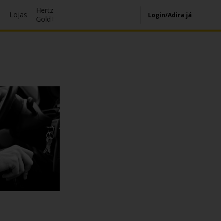
Hertz
s
Lojas
Login/Adira já
Gold+