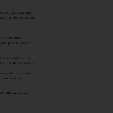
de qualidade com tarifas
entabilizando-o ao máximo.
os. Com tarifas
gestão personalizada de
se da Hertz oferece uma
 base e melhorar a liquidez.
ades, a Hertz tem viaturas
em frota e ainda
9 426 300 ou por email