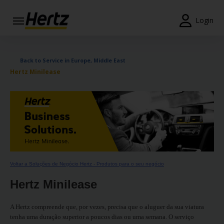
Login
Reservas
Back to Service in Europe, Middle East
Modificar/Cancelar
Hertz Minilease
Estações
Campanhas
Join /
Gold
Overview
Voltar a Soluções de Negócio Hertz - Produtos para o seu negócio
PT/PT
Hertz Minilease
Ajuda
A Hertz compreende que, por vezes, precisa que o aluguer da sua viatura
tenha uma duração superior a poucos dias ou uma semana. O serviço