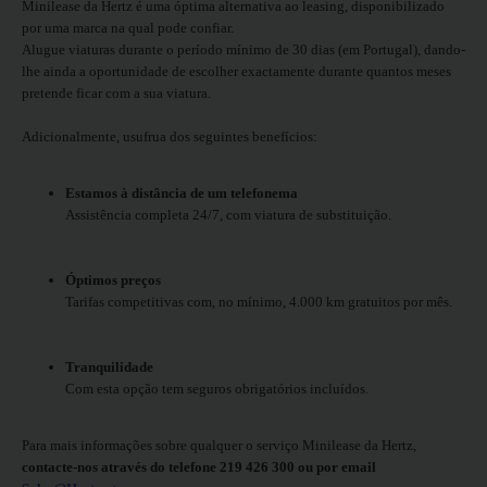
Minilease da Hertz é uma óptima alternativa ao leasing, disponibilizado
Carrinhas
por uma marca na qual pode confiar.
Alugue viaturas durante o período mínimo de 30 dias (em Portugal), dando-
lhe ainda a oportunidade de escolher exactamente durante quantos meses
Carros
pretende ficar com a sua viatura.
Elétricos
Adicionalmente, usufrua dos seguintes benefícios:
Carros
Premium
Estamos à distância de um telefonema
Assistência completa 24/7, com viatura de substituição.
Produtos
e
Óptimos preços
Serviços
Tarifas competitivas com, no mínimo, 4.000 km gratuitos por mês.
Campers
Tranquilidade
Com esta opção tem seguros obrigatórios incluídos.
Alugueres
Mensais
Para mais informações sobre qualquer o serviço Minilease da Hertz,
contacte-nos através do telefone 219 426 300 ou por email