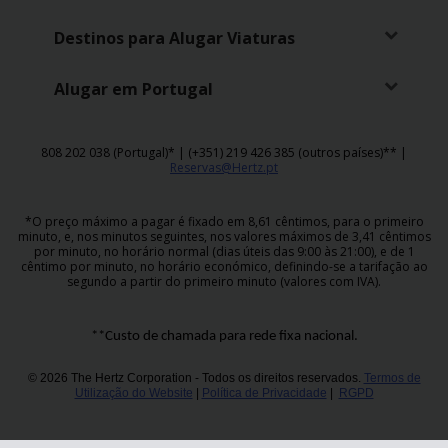
Destinos para Alugar Viaturas
Alugar em Portugal
808 202 038 (Portugal)* | (+351) 219 426 385 (outros países)** |
Reservas@Hertz.pt
*O preço máximo a pagar é fixado em 8,61 cêntimos, para o primeiro
minuto, e, nos minutos seguintes, nos valores máximos de 3,41 cêntimos
por minuto, no horário normal (dias úteis das 9:00 às 21:00), e de 1
cêntimo por minuto, no horário económico, definindo-se a tarifação ao
segundo a partir do primeiro minuto (valores com IVA).
**Custo de chamada para rede fixa nacional.
© 2026 The Hertz Corporation - Todos os direitos reservados.
Termos de
Utilização do Website
|
Política de Privacidade
|
RGPD