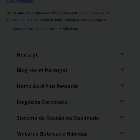
Campanhas
Sales@Hertz.pt
.
Ainda não é membro Gold Plus Rewards?
Faça o seu registo
Lojas
gratuitamente
e benefície de mais vantagens no seu aluguer.
Back to Service in Europe, Middle East
Hertz
Gold+
Hertz.pt
Blog Hertz Portugal
Hertz Gold Plus Rewards
Negócios Corporate
Sistema de Gestão da Qualidade
Viaturas Elétricas e Híbridas