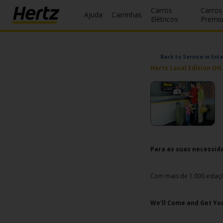
Carros
Carros
Ajuda
Carrinhas
Elétricos
Premi
Reservas
Back to Service in Est
Modificar/Cancelar
Hertz Local Edition (HL
Estações
Campanhas
Join /
Gold
Para as suas necessida
Overview
PT/PT
Com mais de 1.000 estaçõ
We'll Come and Get You
Ajuda