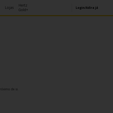
Hertz
s
Lojas
Login/Adira já
Gold+
róximo de si.