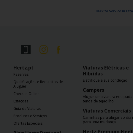
Campanhas
Back to Service in Est
Lojas
Hertz
Gold+
Hertz.pt
Viaturas Elétricas e
Híbridas
Reservas
Eletrifique a sua condução
Qualificações e Requisitos de
Aluguer
Campers
Check-in Online
Alugue uma viatura equipad
Estações
tenda de tejadilho
Guia de Viaturas
Viaturas Comerciais
Produtos e Serviços
Carrinhas para alugar ao dia 
para uma mudança
Ofertas Especiais
Hertz Premium Fleet