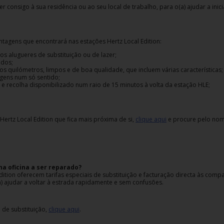
er consigo à sua residência ou ao seu local de trabalho, para o(a) ajudar a inici
ntagens que encontrará nas estações Hertz Local Edition:
nos alugueres de substituição ou de lazer;
ados;
s quilómetros, limpos e de boa qualidade, que incluem várias características;
agens num só sentido;
 e recolha disponibilizado num raio de 15 minutos à volta da estação HLE;
Hertz Local Edition que fica mais próxima de si,
clique aqui
e procure pelo nom
a oficina a ser reparado?
dition oferecem tarifas especiais de substituição e facturação directa às comp
) ajudar a voltar à estrada rapidamente e sem confusões.
 de substituição,
clique aqui
.