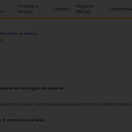
Produtos e
Alugueres
Campers
Campanha
um
Serviços
Mensais
ados Unidos da América
E)
des locais de aluguer de viaturas
es em todo o país, é bem provável que exista uma Hertz Local Edition muito p
.® (Iremos buscá-lo(a))