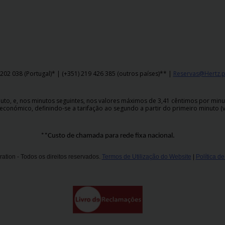
202 038 (Portugal)* | (+351) 219 426 385 (outros países)** |
Reservas@Hertz.p
o, e, nos minutos seguintes, nos valores máximos de 3,41 cêntimos por minuto,
económico, definindo-se a tarifação ao segundo a partir do primeiro minuto (v
**Custo de chamada para rede fixa nacional.
ation - Todos os direitos reservados.
Termos de Utilização do Website
|
Política d