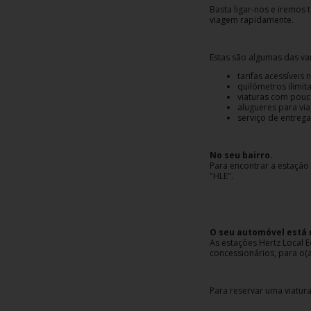
Basta ligar-nos e iremos t
Carrinhas
viagem rapidamente.
Carros
Estas são algumas das va
Elétricos
tarifas acessíveis 
quilómetros ilimit
viaturas com pouco
Carros
alugueres para vi
Premium
serviço de entrega
Produtos
No seu bairro.
Para encontrar a estação 
e
"HLE".
Serviços
Campers
O seu automóvel está n
As estações Hertz Local E
concessionários, para o(a
Alugueres
Mensais
Para reservar uma viatura