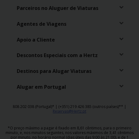
Campanhas
Parceiros no Aluguer de Viaturas
Lojas
Agentes de Viagens
Hertz
Apoio a Cliente
Gold+
Descontos Especiais com a Hertz
Destinos para Alugar Viaturas
Alugar em Portugal
808 202 038 (Portugal)* | (+351) 219 426 385 (outros países)** |
Reservas@Hertz.pt
*O preço máximo a pagar é fixado em 8,61 cêntimos, para o primeiro
minuto, e, nos minutos seguintes, nos valores máximos de 3,41 cêntimos
por minuto, no horário normal (dias úteis das 9:00 às 21:00), e de 1