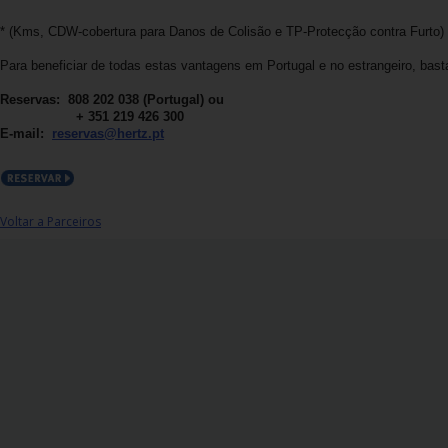
Carrinhas
* (Kms, CDW-cobertura para Danos de Colisão e TP-Protecção contra Furto)
Para beneficiar de todas estas vantagens em Portugal e no estrangeiro, bas
Carros
Elétricos
Reservas:
808 202 038 (Portugal) ou
+ 351 219 426 300
E-mail:
reservas@hertz.pt
Carros
Premium
Produtos
Voltar a Parceiros
e
Serviços
Campers
Alugueres
Mensais