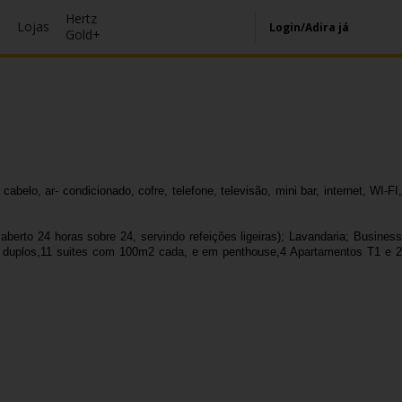
Hertz
s
Lojas
Login/Adira já
Gold+
lo, ar- condicionado, cofre, telefone, televisão, mini bar, internet, WI-FI,
erto 24 horas sobre 24, servindo refeições ligeiras); Lavandaria; Business
tos duplos,11 suites com 100m2 cada, e em penthouse,4 Apartamentos T1 e 2