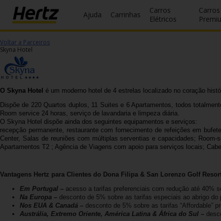
Carros
Carros
Ajuda
Carrinhas
Elétricos
Premi
Voltar a Parceiros
Reservas
Skyna Hotel
Modificar/Cancelar
Estações
O Skyna Hotel
é um moderno hotel de 4 estrelas localizado no coração histó
Dispõe de 220 Quartos duplos, 11 Suites e 6 Apartamentos, todos totalmente e
Campanhas
Room service 24 horas, serviço de lavandaria e limpeza diária.
O Skyna Hotel dispõe ainda dos seguintes equipamentos e serviços:
Join /
recepção permanente, restaurante com fornecimento de refeições em bufete, 
Center, Salas de reuniões com múltiplas serventias e capacidades; Room-s
Gold
Apartamentos T2 ; Agência de Viagens com apoio para serviços locais; Cabel
Overview
PT/PT
Vantagens Hertz para Clientes do Dona Filipa & San Lorenzo Golf Resort
Em Portugal
–
acesso a tarifas preferenciais com redução até 40% so
Na Europa
–
desconto de 5% sobre as tarifas especiais ao abrigo do
Ajuda
Nos EUA & Canadá
–
desconto de 5% sobre as tarifas “Affordable” p
Austrália, Extremo Oriente, América Latina & África do Sul
–
desco