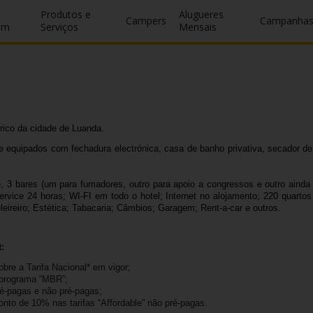
Produtos e
Alugueres
Campers
Campanha
um
Serviços
Mensais
rico da cidade de Luanda.
quipados com fechadura electrónica, casa de banho privativa, secador de cabe
3 bares (um para fumadores, outro para apoio a congressos e outro ainda ab
ervice 24 horas; WI-FI em todo o hotel; Internet no alojamento; 220 quar
eireiro; Estética; Tabacaria; Câmbios; Garagem; Rent-a-car e outros.
:
bre a Tarifa Nacional* em vigor;
 programa “MBR”;
ré-pagas e não pré-pagas;
nto de 10% nas tarifas “Affordable” não pré-pagas.