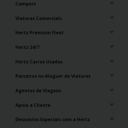
Campers
Carrinhas
Viaturas Comerciais
Carros
Elétricos
Hertz Premium Fleet
Carros
Hertz 24/7
Premium
Hertz Carros Usados
Produtos
e
Serviços
Parceiros no Aluguer de Viaturas
Agentes de Viagens
Campers
Apoio a Cliente
Alugueres
Mensais
Descontos Especiais com a Hertz