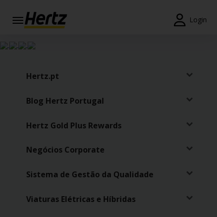
Login
Reservas
Modificar/Cancelar
Hertz.pt
Estações
Blog Hertz Portugal
Campanhas
Hertz Gold Plus Rewards
Join /
Gold
Overview
Negócios Corporate
PT/PT
Sistema de Gestão da Qualidade
Viaturas Elétricas e Híbridas
Ajuda