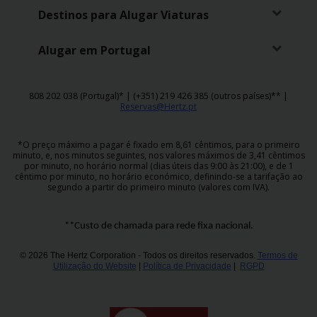
Campanhas
Destinos para Alugar Viaturas
Lojas
Alugar em Portugal
Hertz
Gold+
808 202 038 (Portugal)* | (+351) 219 426 385 (outros países)** |
Reservas@Hertz.pt
*O preço máximo a pagar é fixado em 8,61 cêntimos, para o primeiro
minuto, e, nos minutos seguintes, nos valores máximos de 3,41 cêntimos
por minuto, no horário normal (dias úteis das 9:00 às 21:00), e de 1
cêntimo por minuto, no horário económico, definindo-se a tarifação ao
segundo a partir do primeiro minuto (valores com IVA).
**Custo de chamada para rede fixa nacional.
© 2026 The Hertz Corporation - Todos os direitos reservados.
Termos de
Utilização do Website
|
Política de Privacidade
|
RGPD