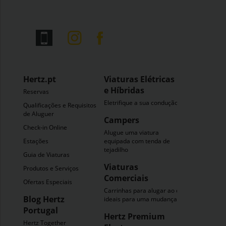
Hertz.pt
Viaturas Elétricas
e Híbridas
Reservas
Eletrifique a sua condução
Qualificações e Requisitos
de Aluguer
Campers
Check-in Online
Alugue uma viatura
Estações
equipada com tenda de
tejadilho
Guia de Viaturas
Viaturas
Produtos e Serviços
Comerciais
Ofertas Especiais
Carrinhas para alugar ao dia
Blog Hertz
ideais para uma mudança
Portugal
Hertz Premium
Hertz Together