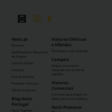
Hertz.pt
Viaturas Elétricas
e Híbridas
Reservas
Eletrifique a sua condução
Qualificações e Requisitos
de Aluguer
Campers
Check-in Online
Alugue uma viatura
Estações
equipada com tenda de
tejadilho
Guia de Viaturas
Viaturas
Produtos e Serviços
Comerciais
Ofertas Especiais
Carrinhas para alugar ao dia
Blog Hertz
ideais para uma mudança
Portugal
Hertz Premium
Hertz Together