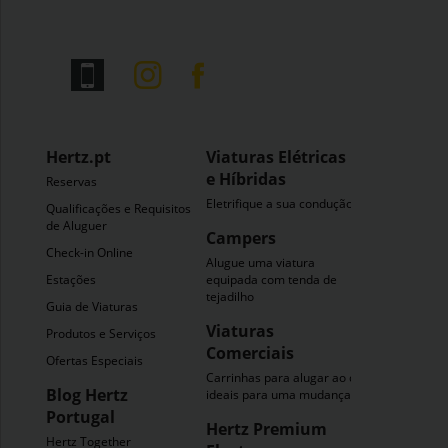
Hertz.pt
Viaturas Elétricas
e Híbridas
Reservas
Eletrifique a sua condução
Qualificações e Requisitos
de Aluguer
Campers
Check-in Online
Alugue uma viatura
Estações
equipada com tenda de
tejadilho
Guia de Viaturas
Viaturas
Produtos e Serviços
Comerciais
Ofertas Especiais
Carrinhas para alugar ao dia
Blog Hertz
ideais para uma mudança
Portugal
Hertz Premium
Hertz Together