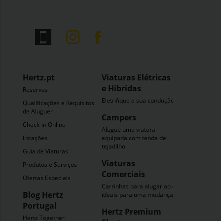
Hertz.pt
Viaturas Elétricas
e Híbridas
Reservas
Eletrifique a sua condução
Qualificações e Requisitos
de Aluguer
Campers
Check-in Online
Alugue uma viatura
Estações
equipada com tenda de
tejadilho
Guia de Viaturas
Viaturas
Produtos e Serviços
Comerciais
Ofertas Especiais
Carrinhas para alugar ao dia
Blog Hertz
ideais para uma mudança
Portugal
Hertz Premium
Hertz Together