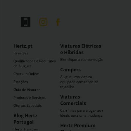
Hertz.pt
Viaturas Elétricas
e Híbridas
Reservas
Eletrifique a sua condução
Qualificações e Requisitos
de Aluguer
Campers
Check-in Online
Alugue uma viatura
Estações
equipada com tenda de
tejadilho
Guia de Viaturas
Viaturas
Produtos e Serviços
Comerciais
Ofertas Especiais
Carrinhas para alugar ao dia
Blog Hertz
ideais para uma mudança
Portugal
Hertz Premium
Hertz Together