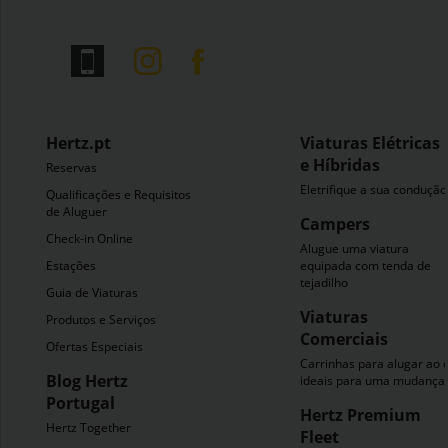
Hertz.pt
Viaturas Elétricas
e Híbridas
Reservas
Eletrifique a sua condução
Qualificações e Requisitos
de Aluguer
Campers
Check-in Online
Alugue uma viatura
Estações
equipada com tenda de
tejadilho
Guia de Viaturas
Viaturas
Produtos e Serviços
Comerciais
Ofertas Especiais
Carrinhas para alugar ao 
Blog Hertz
ideais para uma mudança
Portugal
Hertz Premium
Hertz Together
Fleet