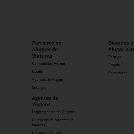
Parceiros no
Destinos p
Aluguer de
Alugar Via
Viaturas
Portugal
Companhias Aéreas
Angola
Hotéis
Cabo Verde
Agentes de Viagem
Serviços
Agentes de
Viagens
dia
Login Agentes de Viagens
Contactos de Agentes de
Viagens
Ferramentas GDS