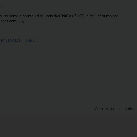
t
 no horário normal (dias úteis das 9:00 às 21:00), e de 1 cêntimo por
lores com IVA).
e Privacidade
|
RGPD
Gerir os meus cookies