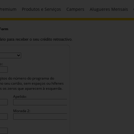
 Premium
Produtos e Serviços
Campers
Alugueres Mensais
 Form
rio para receber o seu crédito retroactivo.
::
dígitos do número do programa do
no seu cartão, sem espaços ou hífenes
os os zeros que aparecem à esquerda.
Apelido:
Morada 2: