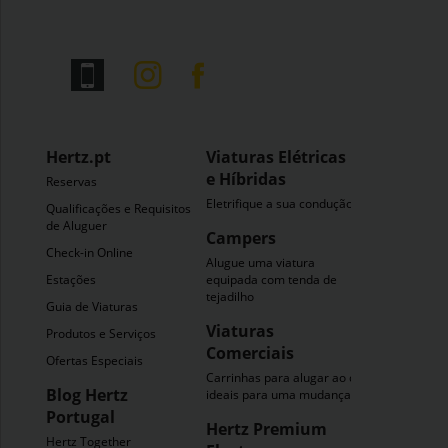
Hertz.pt
Viaturas Elétricas
e Híbridas
Reservas
Eletrifique a sua condução
Qualificações e Requisitos
de Aluguer
Campers
Check-in Online
Alugue uma viatura
Estações
equipada com tenda de
tejadilho
Guia de Viaturas
Viaturas
Produtos e Serviços
Comerciais
Ofertas Especiais
Carrinhas para alugar ao dia
Blog Hertz
ideais para uma mudança
Portugal
Hertz Premium
Hertz Together