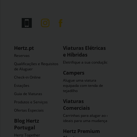
Hertz.pt
Viaturas Elétricas
e Híbridas
Reservas
Eletrifique a sua condução
Qualificações e Requisitos
de Aluguer
Campers
Check-in Online
Alugue uma viatura
Estações
equipada com tenda de
tejadilho
Guia de Viaturas
Viaturas
Produtos e Serviços
Comerciais
Ofertas Especiais
Carrinhas para alugar ao dia
Blog Hertz
ideais para uma mudança
Portugal
Hertz Premium
Hertz Together