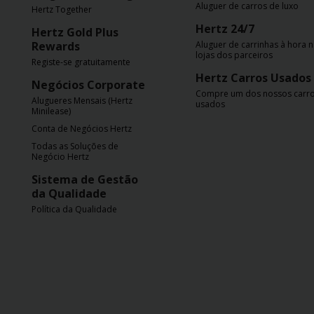
Aluguer de carros de luxo
Hertz Together
Carrinhas
Hertz 24/7
Hertz Gold Plus
Rewards
Aluguer de carrinhas à hora 
Carros
lojas dos parceiros
Registe-se gratuitamente
Elétricos
Hertz Carros Usados
Negócios Corporate
Compre um dos nossos carr
Alugueres Mensais (Hertz
Carros
usados
Minilease)
Premium
Conta de Negócios Hertz
Todas as Soluções de
Produtos
Negócio Hertz
e
Sistema de Gestão
Serviços
da Qualidade
Política da Qualidade
Campers
Alugueres
Mensais