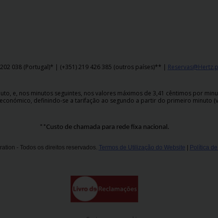
202 038 (Portugal)* | (+351) 219 426 385 (outros países)** |
Reservas@Hertz.p
o, e, nos minutos seguintes, nos valores máximos de 3,41 cêntimos por minuto,
económico, definindo-se a tarifação ao segundo a partir do primeiro minuto (v
**Custo de chamada para rede fixa nacional.
ation - Todos os direitos reservados.
Termos de Utilização do Website
|
Política d