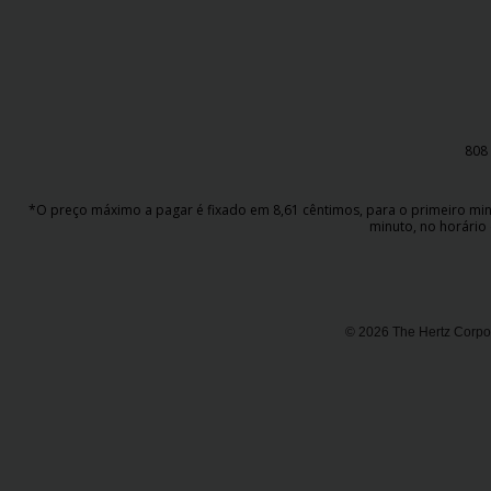
Campanhas
Lojas
Hertz
Gold+
808 
*O preço máximo a pagar é fixado em 8,61 cêntimos, para o primeiro minut
minuto, no horário 
© 2026 The Hertz Corpor