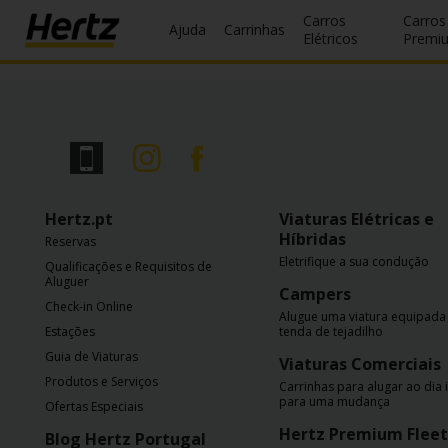
Carros
Carros
Ajuda
Carrinhas
Elétricos
Premi
Reservas
Modificar/Cancelar
Estações
Hertz.pt
Viaturas Elétricas e
Campanhas
Híbridas
Reservas
Eletrifique a sua condução
Join /
Qualificações e Requisitos de
Aluguer
Gold
Campers
Overview
Check-in Online
Alugue uma viatura equipad
Estações
tenda de tejadilho
PT/PT
Guia de Viaturas
Viaturas Comerciais
Produtos e Serviços
Carrinhas para alugar ao dia 
para uma mudança
Ofertas Especiais
Ajuda
Hertz Premium Fleet
Blog Hertz Portugal