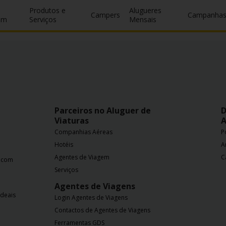
Produtos e
Alugueres
Campers
Campanha
um
Serviços
Mensais
Parceiros no Aluguer de
D
Viaturas
A
Companhias Aéreas
P
Hotéis
A
Agentes de Viagem
C
a com
Serviços
Agentes de Viagens
ideais
Login Agentes de Viagens
Contactos de Agentes de Viagens
Ferramentas GDS