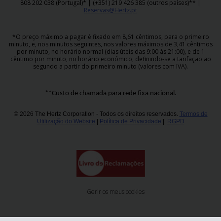
808 202 038 (Portugal)* | (+351) 219 426 385 (outros países)** |
Reservas@Hertz.pt
*O preço máximo a pagar é fixado em 8,61 cêntimos, para o primeiro
minuto, e, nos minutos seguintes, nos valores máximos de 3,41 cêntimos
por minuto, no horário normal (dias úteis das 9:00 às 21:00), e de 1
cêntimo por minuto, no horário económico, definindo-se a tarifação ao
segundo a partir do primeiro minuto (valores com IVA).
**Custo de chamada para rede fixa nacional.
© 2026 The Hertz Corporation - Todos os direitos reservados.
Termos de
Utilização do Website
|
Política de Privacidade
|
RGPD
Gerir os meus cookies