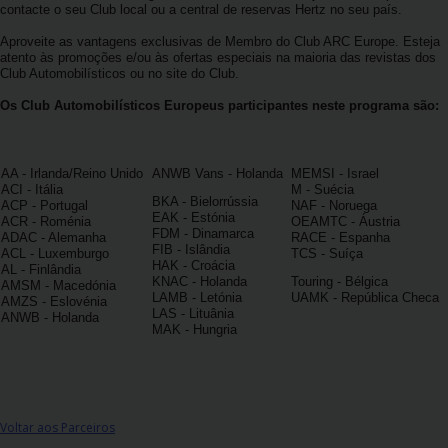
contacte o seu Club local ou a central de reservas Hertz no seu país.
Carrinhas
Aproveite as vantagens exclusivas de Membro do Club ARC Europe.
Esteja
atento às promoções e/ou às ofertas especiais na maioria das revistas dos
Carros
Club Automobilísticos ou no site do Club.
Elétricos
Os Club Automobilísticos Europeus participantes neste programa são:
Carros
Premium
AA - Irlanda/Reino Unido
ANWB Vans - Holanda
MEMSI - Israel
ACI - Itália
M - Suécia
BKA - Bielorrússia
ACP - Portugal
NAF - Noruega
EAK - Estónia
Produtos
ACR - Roménia
OEAMTC - Áustria
FDM - Dinamarca
ADAC - Alemanha
RACE - Espanha
e
FIB - Islândia
ACL - Luxemburgo
TCS - Suíça
Serviços
HAK - Croácia
AL - Finlândia
KNAC - Holanda
Touring - Bélgica
AMSM - Macedónia
LAMB - Letónia
UAMK - República Checa
AMZS - Eslovénia
LAS - Lituânia
Campers
ANWB - Holanda
MAK - Hungria
Alugueres
Mensais
Voltar aos Parceiros