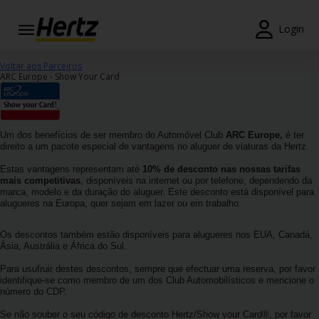
Login
Reservas
Voltar aos Parceiros
ARC Europe - Show Your Card
Modificar/Cancelar
Estações
Um dos benefícios de ser membro do Automóvel Club
ARC Europe,
é ter
direito a um pacote especial de vantagens no aluguer de viaturas da Hertz.
Campanhas
Estas vantagens representam até
10% de desconto nas nossas tarifas
mais competitivas
, disponíveis na internet ou por telefone, dependendo da
Join /
marca, modelo e da duração do aluguer. Este desconto está disponível para
Gold
alugueres na Europa, quer sejam em lazer ou em trabalho.
Overview
Os descontos também estão disponíveis para alugueres nos EUA, Canadá,
Ásia, Austrália e África do Sul.
PT/PT
Para usufruir destes descontos, sempre que efectuar uma reserva, por favor
identifique-se como membro de um dos Club Automobilísticos e mencione o
Ajuda
número do CDP.
Se não souber o seu código de desconto Hertz/Show your Card®, por favor