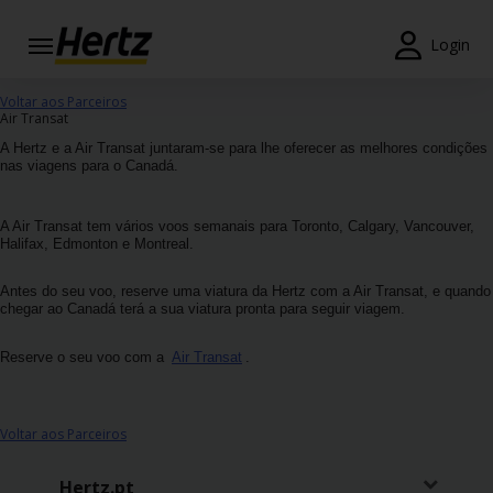
Login
Reservas
Voltar aos Parceiros
Air Transat
Modificar/Cancelar
A Hertz e a Air Transat juntaram-se para lhe oferecer as melhores condições
nas viagens para o Canadá.
Estações
A Air Transat tem vários voos semanais para Toronto, Calgary, Vancouver,
Campanhas
Halifax, Edmonton e Montreal.
Join /
Antes do seu voo, reserve uma viatura da Hertz com a Air Transat, e quando
chegar ao Canadá terá a sua viatura pronta para seguir viagem.
Gold
Overview
Reserve o seu voo com a
Air Transat
.
PT/PT
Voltar aos Parceiros
Ajuda
Hertz.pt