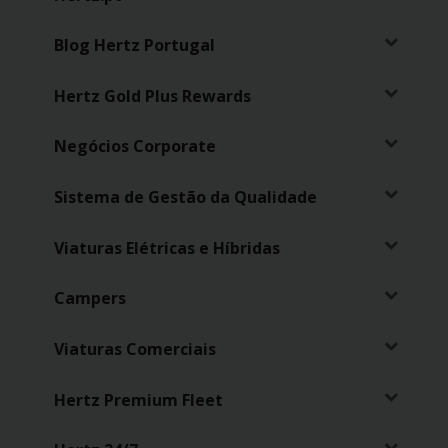
Carrinhas
Blog Hertz Portugal
Carros
Elétricos
Hertz Gold Plus Rewards
Negócios Corporate
Carros
Premium
Sistema de Gestão da Qualidade
Produtos
e
Viaturas Elétricas e Híbridas
Serviços
Campers
Campers
Viaturas Comerciais
Alugueres
Mensais
Hertz Premium Fleet