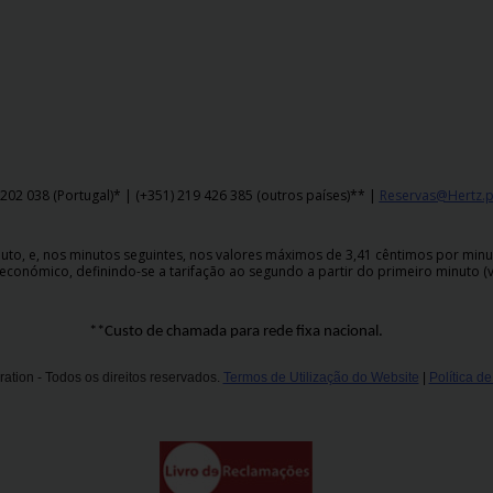
202 038 (Portugal)* | (+351) 219 426 385 (outros países)** |
Reservas@Hertz.p
o, e, nos minutos seguintes, nos valores máximos de 3,41 cêntimos por minuto,
económico, definindo-se a tarifação ao segundo a partir do primeiro minuto (v
**Custo de chamada para rede fixa nacional.
ation - Todos os direitos reservados.
Termos de Utilização do Website
|
Política d