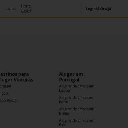
Hertz
s
Lojas
Login/Adira já
Gold+
estinos para
Alugar em
lugar Viaturas
Portugal
ortugal
Aluguer de carros em
Lisboa
ngola
Aluguer de carros no
abo Verde
Porto
Aluguer de carros em
Braga
Aluguer de carros em
Faro