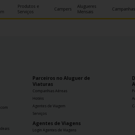
Produtos e
Alugueres
Campers
Campanha
um
Serviços
Mensais
Parceiros no Aluguer de
D
Viaturas
A
Companhias Aéreas
P
Hotéis
A
Agentes de Viagem
C
a com
Serviços
Agentes de Viagens
ideais
Login Agentes de Viagens