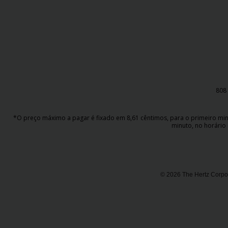
Campanhas
Lojas
Hertz
Gold+
808 
*O preço máximo a pagar é fixado em 8,61 cêntimos, para o primeiro minut
minuto, no horário 
© 2026 The Hertz Corpor