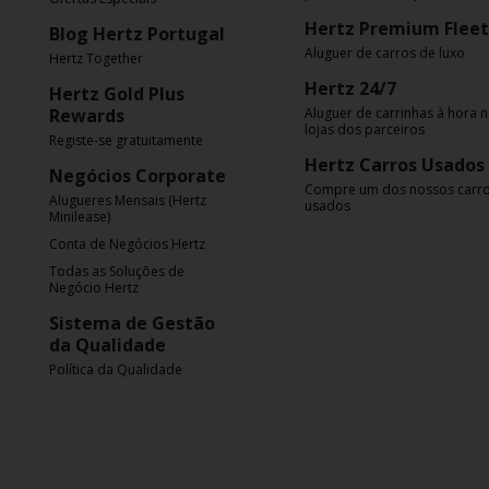
Carrinhas
Hertz Premium Fleet
Blog Hertz Portugal
Aluguer de carros de luxo
Hertz Together
Carros
Hertz 24/7
Hertz Gold Plus
Elétricos
Rewards
Aluguer de carrinhas à hora 
lojas dos parceiros
Registe-se gratuitamente
Carros
Hertz Carros Usados
Negócios Corporate
Premium
Compre um dos nossos carr
Alugueres Mensais (Hertz
usados
Minilease)
Produtos
Conta de Negócios Hertz
e
Todas as Soluções de
Serviços
Negócio Hertz
Sistema de Gestão
da Qualidade
Campers
Política da Qualidade
Alugueres
Mensais