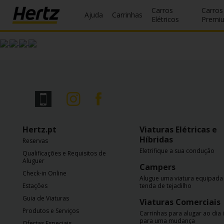
Carros
Carros
Ajuda
Carrinhas
Elétricos
Premi
Reservas
Modificar/Cancelar
Estações
Campanhas
Hertz.pt
Viaturas Elétricas e
Join /
Híbridas
Reservas
Gold
Eletrifique a sua condução
Overview
Qualificações e Requisitos de
Aluguer
Campers
Check-in Online
PT/PT
Alugue uma viatura equipad
Estações
tenda de tejadilho
Guia de Viaturas
Viaturas Comerciais
Ajuda
Produtos e Serviços
Carrinhas para alugar ao dia 
para uma mudança
Ofertas Especiais